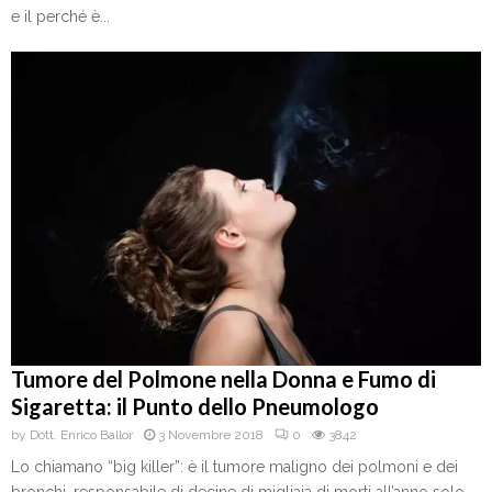
e il perché è...
Tumore del Polmone nella Donna e Fumo di
Sigaretta: il Punto dello Pneumologo
by
Dott. Enrico Ballor
3 Novembre 2018
0
3842
Lo chiamano “big killer”: è il tumore maligno dei polmoni e dei
bronchi, responsabile di decine di migliaia di morti all’anno solo