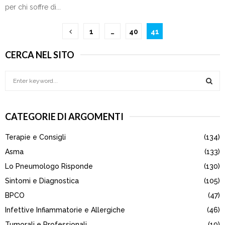
per chi soffre di...
Paginazione
1
…
40
41
degli
CERCA NEL SITO
articoli
S
e
a
S
r
CATEGORIE DI ARGOMENTI
c
E
h
Terapie e Consigli
(134)
f
A
o
Asma
(133)
r
R
Lo Pneumologo Risponde
(130)
:
Sintomi e Diagnostica
(105)
C
BPCO
(47)
H
Infettive Infiammatorie e Allergiche
(46)
Tumorali e Professionali
(19)