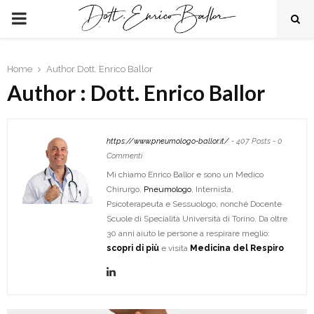
PRIMARY
MENU
Home
Author
Dott. Enrico Ballor
Author :
Dott. Enrico Ballor
https://www.pneumologo-ballor.it/
-
407 Posts
-
0
Commenti
Mi chiamo Enrico Ballor e sono un Medico
Chirurgo,
Pneumologo
, Internista,
Psicoterapeuta e Sessuologo, nonché Docente
Scuole di Specialità Università di Torino. Da oltre
30 anni aiuto le persone a respirare meglio:
scopri di più
e visita
Medicina del Respiro