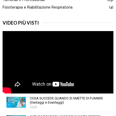
Fisioterapia e Riabilitazione Respiratoria
(4)
VIDEO PIÙ VISTI
COSA SUCCEDE QUANDO SI SMETTE DI FUMARE
(Vantaggi e Svantaggi)
1
12:27
T