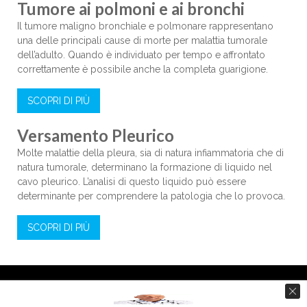
Tumore ai polmoni e ai bronchi
Il tumore maligno bronchiale e polmonare rappresentano
una delle principali cause di morte per malattia tumorale
dell’adulto. Quando è individuato per tempo e affrontato
correttamente è possibile anche la completa guarigione.
SCOPRI DI PIÙ
Versamento Pleurico
Molte malattie della pleura, sia di natura infiammatoria che di
natura tumorale, determinano la formazione di liquido nel
cavo pleurico. L’analisi di questo liquido può essere
determinante per comprendere la patologia che lo provoca.
SCOPRI DI PIÙ
© 2014-26 Dott. Enrico Ballor, Pneumologo a Torino
Ordine dei Medici di Torino n. 14814
- P.IVA 10849090013