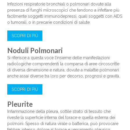
Infezioni respiratorie bronchiali o polmonari dovute alla
presenza di funghi microscopici che tendono a infettare più
facilmente soggetti immunodepressi, quali soggetti con AIDS
o tumorali, o in precarie condizioni di salute.
SCOPRI DI PIÙ
Noduli Polmonari
Si riferisce a questa voce l’insieme delle manifestazioni
radiologiche comprendenti la comparsa di aree circoscritte
di diversa dimensione e natura, dovute a malattie polmonari
anche assai diverse tra loro per decorso, prognosi e gravità.
SCOPRI DI PIÙ
Pleurite
Infiammazione della pleura, sottile strato di tessuto che
riveste la superficie interna del torace e quella esterna dei
polmoni. Spesso di natura virale o batterica, può provocare
febbre, intenso dolore al torace e versamento pleurico.