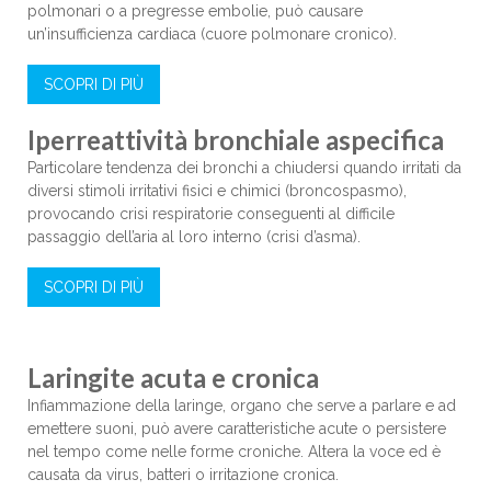
polmonari o a pregresse embolie, può causare
un’insufficienza cardiaca (cuore polmonare cronico).
SCOPRI DI PIÙ
Iperreattività bronchiale aspecifica
Particolare tendenza dei bronchi a chiudersi quando irritati da
diversi stimoli irritativi fisici e chimici (broncospasmo),
provocando crisi respiratorie conseguenti al difficile
passaggio dell’aria al loro interno (crisi d’asma).
SCOPRI DI PIÙ
Laringite acuta e cronica
Infiammazione della laringe, organo che serve a parlare e ad
emettere suoni, può avere caratteristiche acute o persistere
nel tempo come nelle forme croniche. Altera la voce ed è
causata da virus, batteri o irritazione cronica.