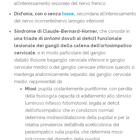
all’interessamento lesionale del nervo frenico.
Disfonia, con o senza
tosse
,
secondaria all’interessamento
del nervo ricorrente(nervo laringeo inferiore).
Sindrome di Claude-Bernard-Horner,
che consiste in
una triade di sintomi dovuti al deficit funzionale
lesionale dei gangli della catena dell’ortosimpatico
cervicale
, e in modo particolare del ganglio
stellato (fusione traganglio cervicale inferiore e ganglio
cervicale medio) o del ganglio cervicale inferiore quando si
mantenga anatomicamente separato dal ganglio cervicale
medio, rappresentati da:
Miosi
: pupilla costantemente puntiforme, con perdita
della fisiologica capacità di adattamento allo stimolo
luminoso (riflesso fotomotore), legata al deficit
dell’ortosimpatico che in condizioni normali
determina midriasi(dilatazione della pupilla) e per la
relativa prevalenza dell’attività acetilcolinica del
parasimpatico sulla pupilla, che determina miosi
(riduzione del diametro della pupilla).