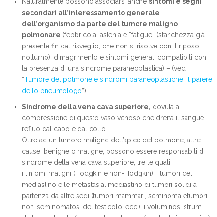
Naturalmente possono associarsi anche
sintomi e segni
secondari all’interessamento generale
dell’organismo da parte del tumore maligno
polmonare
(febbricola, astenia e “fatigue” (stanchezza già
presente fin dal risveglio, che non si risolve con il riposo
notturno), dimagrimento e sintomi generali compatibili con
la presenza di una sindrome paraneoplastica) – (vedi
“
Tumore del polmone e sindromi paraneoplastiche: il parere
dello pneumologo
”).
Sindrome della vena cava superiore,
dovuta a
compressione di questo vaso venoso che drena il sangue
refluo dal capo e dal collo.
Oltre ad un tumore maligno dell’apice del polmone, altre
cause, benigne o maligne, possono essere responsabili di
sindrome della vena cava superiore, tre le quali
i linfomi maligni (Hodgkin e non-Hodgkin), i tumori del
mediastino e le metastasial mediastino di tumori solidi a
partenza da altre sedi (tumori mammari, seminoma etumori
non-seminomatosi del testicolo, ecc.), i voluminosi strumi