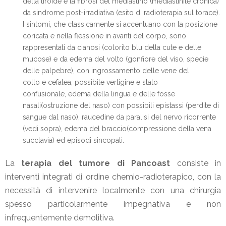
della tiroide e la fibrosi del mediastino (mediastinite cronica)
da sindrome post-irradiativa (esito di radioterapia sul torace).
I sintomi, che classicamente si accentuano con la posizione
coricata e nella flessione in avanti del corpo, sono
rappresentati da cianosi (colorito blu della cute e delle
mucose) e da edema del volto (gonfiore del viso, specie
delle palpebre), con ingrossamento delle vene del
collo e cefalea, possibile vertigine e stato
confusionale, edema della lingua e delle fosse
nasali(ostruzione del naso) con possibili epistassi (perdite di
sangue dal naso), raucedine da paralisi del nervo ricorrente
(vedi sopra), edema del braccio(compressione della vena
succlavia) ed episodi sincopali.
La
terapia del tumore di Pancoast
consiste in
interventi integrati di ordine chemio-radioterapico, con la
necessità di intervenire localmente con una chirurgia
spesso particolarmente impegnativa e non
infrequentemente demolitiva.