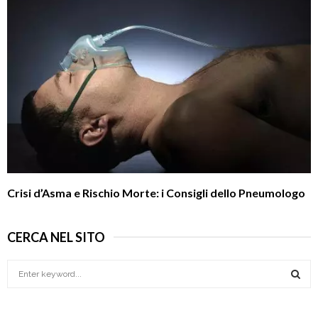
Crisi d’Asma e Rischio Morte: i Consigli dello Pneumologo
CERCA NEL SITO
S
e
a
S
r