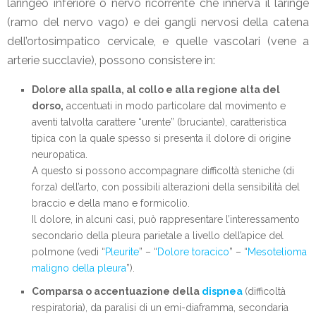
laringeo inferiore o nervo ricorrente che innerva il laringe
(ramo del nervo vago) e dei gangli nervosi della catena
dell’ortosimpatico cervicale, e quelle vascolari (vene a
arterie succlavie), possono consistere in:
Dolore alla spalla, al collo e alla regione alta del
dorso,
accentuati in modo particolare dal movimento e
aventi talvolta carattere “urente” (bruciante), caratteristica
tipica con la quale spesso si presenta il dolore di origine
neuropatica.
A questo si possono accompagnare difficoltà steniche (di
forza) dell’arto, con possibili alterazioni della sensibilità del
braccio e della mano e formicolio.
Il dolore, in alcuni casi, può rappresentare l’interessamento
secondario della pleura parietale a livello dell’apice del
polmone (vedi “
Pleurite
” – “
Dolore toracico
” – “
Mesotelioma
maligno della pleura
”).
Comparsa o accentuazione della
dispnea
(difficoltà
respiratoria), da paralisi di un emi-diaframma, secondaria