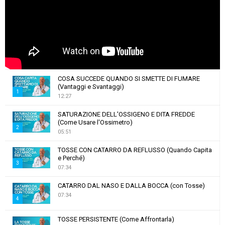
COSA SUCCEDE QUANDO SI SMETTE DI FUMARE
(Vantaggi e Svantaggi)
1
12:27
T
SATURAZIONE DELL'OSSIGENO E DITA FREDDE
h
(Come Usare l'Ossimetro)
u
2
05:51
m
T
b
TOSSE CON CATARRO DA REFLUSSO (Quando Capita
h
e Perché)
n
u
3
07:34
a
m
T
i
b
CATARRO DAL NASO E DALLA BOCCA (con Tosse)
h
l
n
07:34
u
4
y
a
m
o
T
i
b
TOSSE PERSISTENTE (Come Affrontarla)
u
h