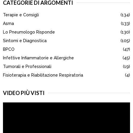
CATEGORIE DI ARGOMENTI
c
E
h
Terapie e Consigli
(134)
f
A
o
Asma
(133)
r
R
Lo Pneumologo Risponde
(130)
:
Sintomi e Diagnostica
(105)
C
BPCO
(47)
H
Infettive Infiammatorie e Allergiche
(45)
Tumorali e Professionali
(19)
Fisioterapia e Riabilitazione Respiratoria
(4)
VIDEO PIÙ VISTI