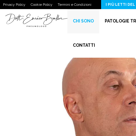
Disventilazione Parenchimale, Strie Fibrotiche e Peribronchite nella…
Privacy Policy
Cookie Policy
Termini e Condizioni
I PIÙ LETTI DEL
CHI SONO
PATOLOGIE T
CONTATTI