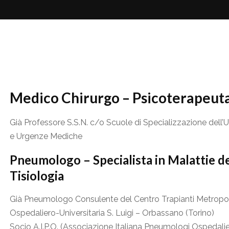
Medico Chirurgo – Psicoterapeut
Già Professore S.S.N. c/o Scuole di Specializzazione dell’U
e Urgenze Mediche
Pneumologo – Specialista in Malattie de
Tisiologia
Già Pneumologo Consulente del Centro Trapianti Metropoli
Ospedaliero-Universitaria S. Luigi – Orbassano (Torino)
Socio A.I.P.O. (Associazione Italiana Pneumologi Ospedalie