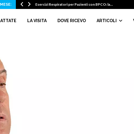
Esercizi Respiratori per Pazienti con BPCO: la…
 MESE:
RATTATE
LA VISITA
DOVE RICEVO
ARTICOLI