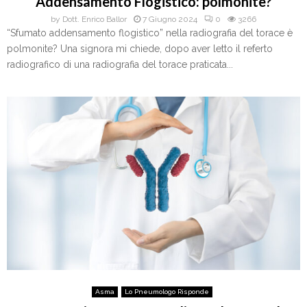
Addensamento Flogistico: polmonite?
by
Dott. Enrico Ballor
7 Giugno 2024
0
3266
“Sfumato addensamento flogistico” nella radiografia del torace è
polmonite? Una signora mi chiede, dopo aver letto il referto
radiografico di una radiografia del torace praticata...
Asma
Lo Pneumologo Risponde