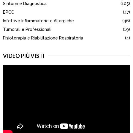
Sintomi e Diagnostica
(105)
C
BPCO
(47)
H
Infettive Infiammatorie e Allergiche
(46)
Tumorali e Professionali
(19)
Fisioterapia e Riabilitazione Respiratoria
(4)
VIDEO PIÙ VISTI