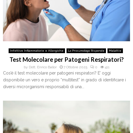
Infettive Infiammatorie e Allergiche
Lo Pneumologo Risponde
Malattie
Test Molecolare per Patogeni Respiratori?
by
Dott. Enrico Ballor
7 Ottobre 2025
0
411
Cos’è il test molecolare per patogeni respiratori? E’ oggi
disponibile un vero e proprio “multitest” in grado di identificare i
diversi microrganismi responsabili di una...