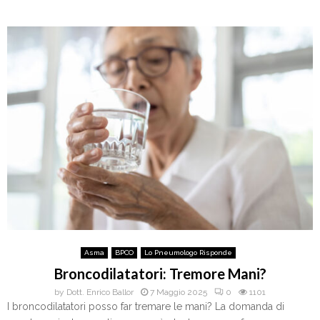
Asma
BPCO
Lo Pneumologo Risponde
Broncodilatatori: Tremore Mani?
by
Dott. Enrico Ballor
7 Maggio 2025
0
1101
I broncodilatatori posso far tremare le mani? La domanda di