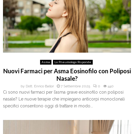
Asma
Lo Pneumologo Risponde
Nuovi Farmaci per Asma Eosinofilo con Poliposi
Nasale?
by
Dott. Enrico Ballor
7 Settembre 2025
0
440
Ci sono nuovi farmaci per l’asma grave eosinofilo con poliposi
nasale? Le nuove terapie che impiegano anticorpi monoclonali
specifici consentono oggi di trattare in modo...