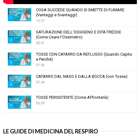
COSA SUCCEDE QUANDO SI SMETTE DI FUMARE
(Vantaggi e Svantaggi)
1
12:27
T
SATURAZIONE DELL'OSSIGENO E DITA FREDDE
h
(Come Usare l'Ossimetro)
u
2
05:51
m
T
b
TOSSE CON CATARRO DA REFLUSSO (Quando Capita
h
e Perché)
n
u
3
07:34
a
m
T
i
b
CATARRO DAL NASO E DALLA BOCCA (con Tosse)
h
l
n
07:34
u
4
y
a
m
o
T
i
b
TOSSE PERSISTENTE (Come Affrontarla)
u
h
l
05:59
n
t
5
u
y
a
u
m
T
o
i
DOLORE AL TORACE: Cosa lo Provoca e Come
b
b
h
u
Affrontarlo! 🫁
l
e
n
6
u
t
07:39
LE GUIDE DI MEDICINA DEL RESPIRO
y
a
m
u
T
o
i