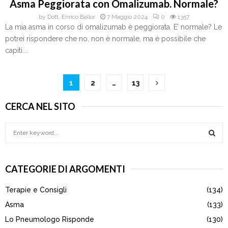
Asma Peggiorata con Omalizumab. Normale?
by
Dott. Enrico Ballor
7 Maggio 2024
0
1357
La mia asma in corso di omalizumab è peggiorata. E’ normale? Le
potrei rispondere che no, non è normale, ma è possibile che
capiti....
Paginazione
1
2
…
13
degli
CERCA NEL SITO
articoli
S
e
a
S
r
CATEGORIE DI ARGOMENTI
c
E
h
Terapie e Consigli
(134)
f
A
o
Asma
(133)
r
R
Lo Pneumologo Risponde
(130)
: