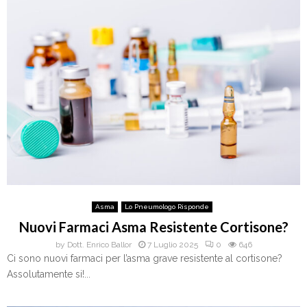
Asma
Lo Pneumologo Risponde
Nuovi Farmaci Asma Resistente Cortisone?
by
Dott. Enrico Ballor
7 Luglio 2025
0
646
Ci sono nuovi farmaci per l’asma grave resistente al cortisone?
Assolutamente si!...