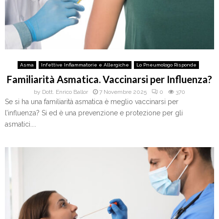
Asma
Infettive Infiammatorie e Allergiche
Lo Pneumologo Risponde
Familiarità Asmatica. Vaccinarsi per Influenza?
by
Dott. Enrico Ballor
7 Novembre 2025
0
370
Se si ha una familiarità asmatica è meglio vaccinarsi per
l’influenza? Si ed è una prevenzione e protezione per gli
asmatici....