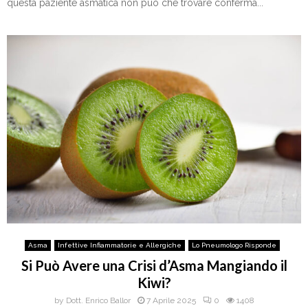
questa paziente asmatica non può che trovare conferma...
Asma
Infettive Infiammatorie e Allergiche
Lo Pneumologo Risponde
Si Può Avere una Crisi d’Asma Mangiando il
Kiwi?
by
Dott. Enrico Ballor
7 Aprile 2025
0
1408