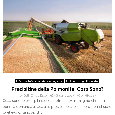
Infettive Infiammatorie e Allergiche
Lo Pneumologo Risponde
Precipitine della Polmonite: Cosa Sono?
by
Dott. Enrico Ballor
7 Giugno 2025
0
1027
Cosa sono le precipitine della polmonite? Immagino che chi mi
pone la domanda alluda alle precipitine che si ricercano nel siero
(prelievo di sangue) di...