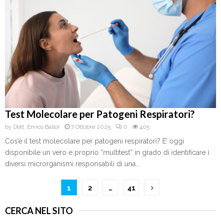
Test Molecolare per Patogeni Respiratori?
by
Dott. Enrico Ballor
7 Ottobre 2025
0
405
Cos’è il test molecolare per patogeni respiratori? E’ oggi
disponibile un vero e proprio “multitest” in grado di identificare i
diversi microrganismi responsabili di una...
Paginazione
1
2
…
41
degli
CERCA NEL SITO