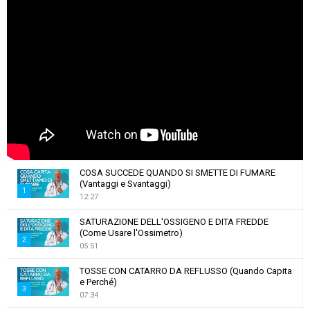
COSA SUCCEDE QUANDO SI SMETTE DI FUMARE
(Vantaggi e Svantaggi)
1
12:27
T
SATURAZIONE DELL'OSSIGENO E DITA FREDDE
h
(Come Usare l'Ossimetro)
u
2
05:51
m
T
b
TOSSE CON CATARRO DA REFLUSSO (Quando Capita
h
e Perché)
n
u
3
07:34
a
m
T