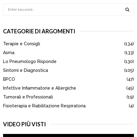
articoli
S
e
a
S
r
CATEGORIE DI ARGOMENTI
c
E
h
Terapie e Consigli
(134)
f
A
o
Asma
(133)
r
R
Lo Pneumologo Risponde
(130)
:
Sintomi e Diagnostica
(105)
C
BPCO
(47)
H
Infettive Infiammatorie e Allergiche
(45)
Tumorali e Professionali
(19)
Fisioterapia e Riabilitazione Respiratoria
(4)
VIDEO PIÙ VISTI