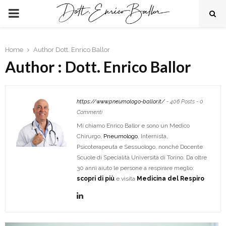
PRIMARY
MENU
Home
Author
Dott. Enrico Ballor
Author :
Dott. Enrico Ballor
https://www.pneumologo-ballor.it/
-
406 Posts
-
0
Commenti
Mi chiamo Enrico Ballor e sono un Medico
Chirurgo,
Pneumologo
, Internista,
Psicoterapeuta e Sessuologo, nonché Docente
Scuole di Specialità Università di Torino. Da oltre
30 anni aiuto le persone a respirare meglio:
scopri di più
e visita
Medicina del Respiro