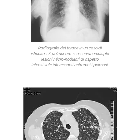
Radiografia del torace in un caso di
istiocitosi X polmonare: si osservanomultiple
lesioni micro-nodulari di aspetto
interstiziale interessanti entrambi i polmoni.