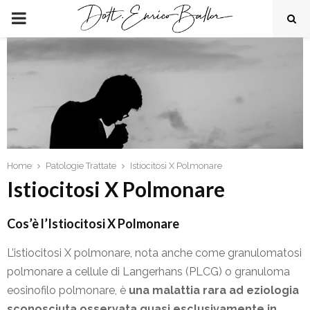
PRIMARY
MENU
Home
Patologie Trattate
Istiocitosi X Polmonare
Istiocitosi X Polmonare
Cos’è l’Istiocitosi X Polmonare
L’istiocitosi X polmonare, nota anche come granulomatosi
polmonare a cellule di Langerhans (PLCG) o granuloma
eosinofilo polmonare, è
una malattia rara ad eziologia
sconosciuta osservata quasi esclusivamente in