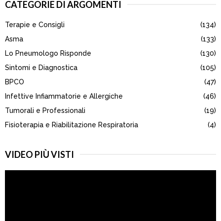
CATEGORIE DI ARGOMENTI
c
E
h
Terapie e Consigli
(134)
f
A
o
Asma
(133)
r
R
Lo Pneumologo Risponde
(130)
:
Sintomi e Diagnostica
(105)
C
BPCO
(47)
H
Infettive Infiammatorie e Allergiche
(46)
Tumorali e Professionali
(19)
Fisioterapia e Riabilitazione Respiratoria
(4)
VIDEO PIÙ VISTI