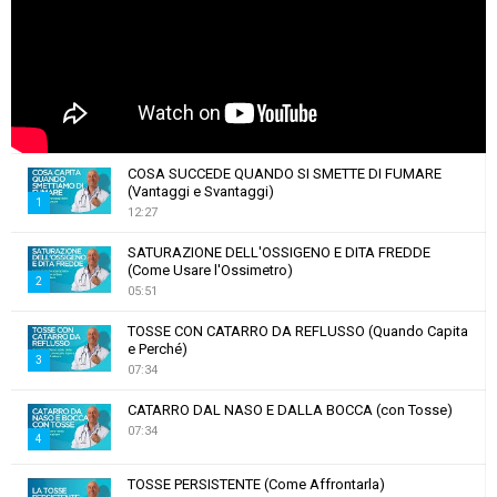
COSA SUCCEDE QUANDO SI SMETTE DI FUMARE
(Vantaggi e Svantaggi)
1
12:27
T
SATURAZIONE DELL'OSSIGENO E DITA FREDDE
h
(Come Usare l'Ossimetro)
u
2
05:51
m
T
b
TOSSE CON CATARRO DA REFLUSSO (Quando Capita
h
e Perché)
n
u
3
07:34
a
m
T
i
b
CATARRO DAL NASO E DALLA BOCCA (con Tosse)
h
l
n
07:34
u
4
y
a
m
o
T
i
b
TOSSE PERSISTENTE (Come Affrontarla)
u
h