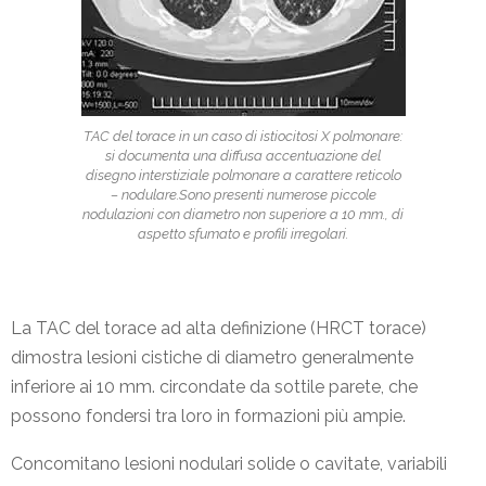
TAC del torace in un caso di istiocitosi X polmonare:
si documenta una diffusa accentuazione del
disegno interstiziale polmonare a carattere reticolo
– nodulare.Sono presenti numerose piccole
nodulazioni con diametro non superiore a 10 mm., di
aspetto sfumato e profili irregolari.
La TAC del torace ad alta definizione (HRCT torace)
dimostra lesioni cistiche di diametro generalmente
inferiore ai 10 mm. circondate da sottile parete, che
possono fondersi tra loro in formazioni più ampie.
Concomitano lesioni nodulari solide o cavitate, variabili