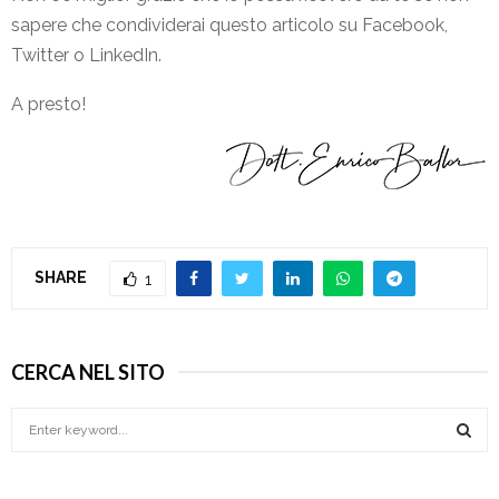
sapere che condividerai questo articolo su Facebook,
Twitter o LinkedIn.
A presto!
SHARE
1
CERCA NEL SITO
S
e
a
S
r