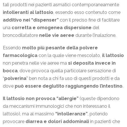
tali prodotti nei pazienti asmatici contemporaneamente
intolleranti al lattosio
, essendo esso contenuto come
additivo nei “dispenser”
con il preciso fine di facilitare
una
corretta e omogenea dispersione
del
broncodilatatore
nelle vie aeree
durante l’inalazione.
Essendo
molto più pesante della polvere
farmacologica
con la quale viene mescolato,
il lattosio
non penetra nelle vie aeree ma
si deposita invece in
bocca
, dove provoca quella particolare sensazione di
“
polverina
” ben nota a chi fa uso di questi prodotti e da
dove
può essere deglutito raggiungendo l’intestino
.
Il lattosio non provoca “allergie”
(queste dipendono
da meccanismi immunologici che non interessano il
lattosio), ma al massimo
“intolleranze”
, potendo
provocare
diarrea e dolori addominali
in pazienti che