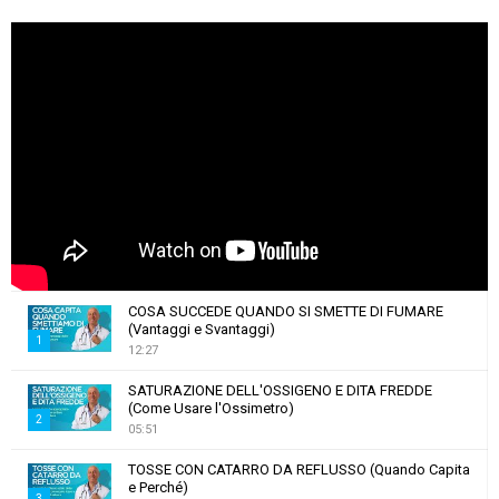
COSA SUCCEDE QUANDO SI SMETTE DI FUMARE
(Vantaggi e Svantaggi)
1
12:27
T
SATURAZIONE DELL'OSSIGENO E DITA FREDDE
h
(Come Usare l'Ossimetro)
u
2
05:51
m
T
b
TOSSE CON CATARRO DA REFLUSSO (Quando Capita
h
e Perché)
n
u
3