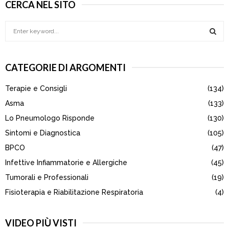
CERCA NEL SITO
S
e
a
S
r
CATEGORIE DI ARGOMENTI
c
E
h
Terapie e Consigli
(134)
f
A
o
Asma
(133)
r
R
Lo Pneumologo Risponde
(130)
:
Sintomi e Diagnostica
(105)
C
BPCO
(47)
H
Infettive Infiammatorie e Allergiche
(45)
Tumorali e Professionali
(19)
Fisioterapia e Riabilitazione Respiratoria
(4)
VIDEO PIÙ VISTI