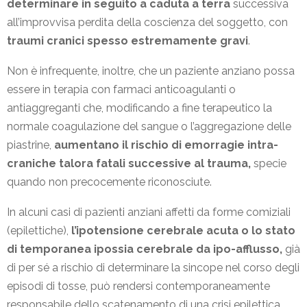
determinare in seguito a caduta a terra
successiva
all’improvvisa perdita della coscienza del soggetto, con
traumi cranici spesso estremamente gravi
.
Non è infrequente, inoltre, che un paziente anziano possa
essere in terapia con farmaci anticoagulanti o
antiaggreganti che, modificando a fine terapeutico la
normale coagulazione del sangue o l’aggregazione delle
piastrine,
aumentano il rischio di emorragie intra-
craniche talora fatali successive al trauma,
specie
quando non precocemente riconosciute.
In alcuni casi di pazienti anziani affetti da forme comiziali
(epilettiche),
l’ipotensione cerebrale acuta o lo stato
di temporanea ipossia cerebrale da ipo-afflusso,
già
di per sé a rischio di determinare la sincope nel corso degli
episodi di tosse, può rendersi contemporaneamente
responsabile dello scatenamento di una crisi epilettica