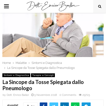
PRIMARY
MENU
Home
Malattie
Sintomi e Diagnostica
La Sincope da Tosse Spiegata dallo Pneumologo
Sintomi e Diagnostica
Terapie e Consigli
La Sincope da Tosse Spiegata dallo
Pneumologo
by
Dott. Enrico Ballor
5 Novembre 2018
0 Comments
29725
SHARE