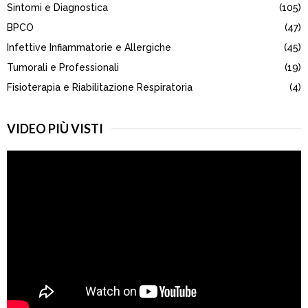
Sintomi e Diagnostica
(105)
C
BPCO
(47)
H
Infettive Infiammatorie e Allergiche
(45)
Tumorali e Professionali
(19)
Fisioterapia e Riabilitazione Respiratoria
(4)
VIDEO PIÙ VISTI