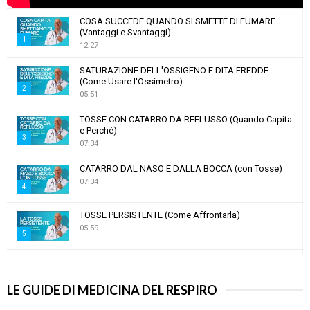
COSA SUCCEDE QUANDO SI SMETTE DI FUMARE
(Vantaggi e Svantaggi)
1
12:27
T
SATURAZIONE DELL'OSSIGENO E DITA FREDDE
h
(Come Usare l'Ossimetro)
u
2
05:51
m
T
b
TOSSE CON CATARRO DA REFLUSSO (Quando Capita
h
e Perché)
n
u
3
07:34
a
m
T
i
b
CATARRO DAL NASO E DALLA BOCCA (con Tosse)
h
l
n
07:34
u
4
y
a
m
o
T
i
b
TOSSE PERSISTENTE (Come Affrontarla)
u
h
l
05:59
n
t
5
u
y
a
u
m
T
o
i
DOLORE AL TORACE: Cosa lo Provoca e Come
b
b
h
u
Affrontarlo! 🫁
l
e
n
6
u
t
07:39
LE GUIDE DI MEDICINA DEL RESPIRO
y
a
m
u
T
o
i