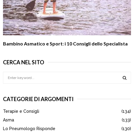
Bambino Asmatico e Sport: i 10 Consigli dello Specialista
CERCA NEL SITO
S
e
a
S
r
CATEGORIE DI ARGOMENTI
c
E
h
Terapie e Consigli
(134)
f
A
o
Asma
(133)
r
R
Lo Pneumologo Risponde
(130)
: