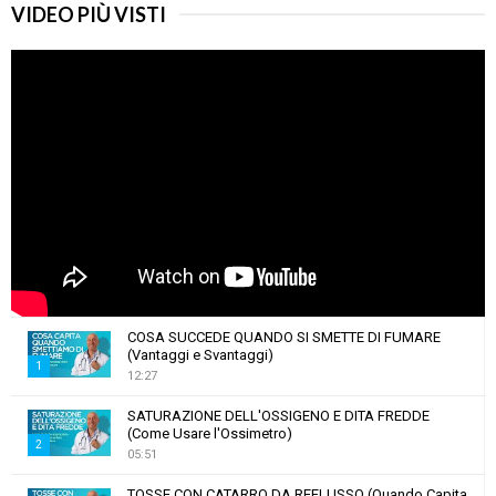
VIDEO PIÙ VISTI
COSA SUCCEDE QUANDO SI SMETTE DI FUMARE
(Vantaggi e Svantaggi)
1
12:27
T
SATURAZIONE DELL'OSSIGENO E DITA FREDDE
h
(Come Usare l'Ossimetro)
u
2
05:51
m
T
b
TOSSE CON CATARRO DA REFLUSSO (Quando Capita