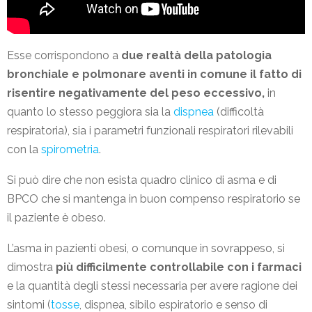
Esse corrispondono a
due realtà della patologia
bronchiale e polmonare aventi in comune il fatto di
risentire negativamente del peso eccessivo,
in
quanto lo stesso peggiora sia la
dispnea
(difficoltà
respiratoria), sia i parametri funzionali respiratori rilevabili
con la
spirometria
.
Si può dire che non esista quadro clinico di asma e di
BPCO che si mantenga in buon compenso respiratorio se
il paziente è obeso.
L’asma in pazienti obesi, o comunque in sovrappeso, si
dimostra
più difficilmente controllabile con i farmaci
e la quantità degli stessi necessaria per avere ragione dei
sintomi (
tosse
, dispnea, sibilo espiratorio e senso di