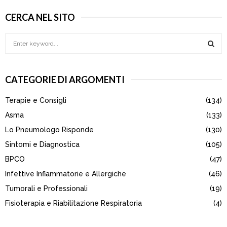
CERCA NEL SITO
S
e
a
S
r
CATEGORIE DI ARGOMENTI
c
E
h
Terapie e Consigli
(134)
f
A
o
Asma
(133)
r
R
Lo Pneumologo Risponde
(130)
:
Sintomi e Diagnostica
(105)
C
BPCO
(47)
H
Infettive Infiammatorie e Allergiche
(46)
Tumorali e Professionali
(19)
Fisioterapia e Riabilitazione Respiratoria
(4)