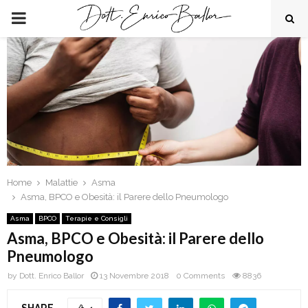
PRIMARY
MENU
Home
Malattie
Asma
Asma, BPCO e Obesità: il Parere dello Pneumologo
Asma
BPCO
Terapie e Consigli
Asma, BPCO e Obesità: il Parere dello
Pneumologo
by
Dott. Enrico Ballor
13 Novembre 2018
0 Comments
8836
SHARE