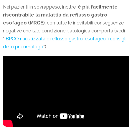
Nei pazienti in sovrappeso, inoltre,
è più facilmente
riscontrabile la malattia da reflusso gastro-
esofageo (MRGE)
, con tutte le inevitabili conseguenze
negative che tale condizione patologica comporta (vedi
“
BPCO riacutizzata e reflusso gastro-esofageo: i consigli
dello pneumologo
”).