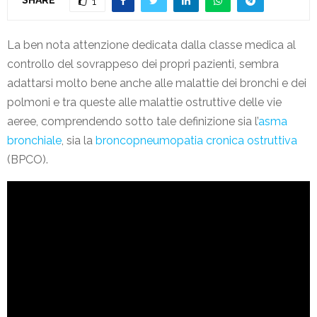
1
La ben nota attenzione dedicata dalla classe medica al
controllo del sovrappeso dei propri pazienti, sembra
adattarsi molto bene anche alle malattie dei bronchi e dei
polmoni e tra queste alle malattie ostruttive delle vie
aeree, comprendendo sotto tale definizione sia l’
asma
bronchiale
, sia la
broncopneumopatia cronica ostruttiva
(BPCO).