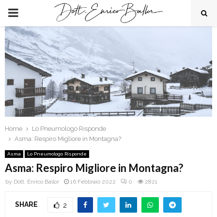
PRIMARY
MENU
Home
Lo Pneumologo Risponde
Asma: Respiro Migliore in Montagna?
Asma
Lo Pneumologo Risponde
Asma: Respiro Migliore in Montagna?
by
Dott. Enrico Ballor
16 Febbraio 2022
0
2821
SHARE
2