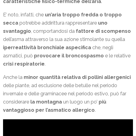
caratteristiche fisico-termiche dell’aria
.
E’ noto, infatti, che
un’aria troppo fredda o troppo
secca
potrebbe addirittura rappresentare
uno
svantaggio
, comportandosi da
fattore di scompenso
dell’asma attraverso la sua azione stimolante su quella
iperreattività bronchiale aspecifica
che, negli
asmatici, può
provocare il broncospasmo
e le relative
crisi respiratorie
.
Anche la
minor quantità relativa di pollini allergenici
delle piante, ad esclusione delle betulle nel periodo
invernale e delle graminacee nel periodo estivo, può far
considerare
la montagna
un luogo un po’
più
vantaggioso per l’asmatico allergico
.