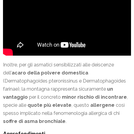
Inoltre, per gli asmatici sensibilizzati alle deiscenze
dell’
acaro della polvere domestica
(Dermatophagoides pteronissinus e Dermatophagoides
farinae), la montagna rappresenta sicuramente
un
vantaggio
per il concreto
minor rischio di incontrare
,
specie alle
quote più elevate
, questo
allergene
così
spesso implicato nella fenomenologia allergica di chi
soffre di asma bronchiale
.
Approfondimenti