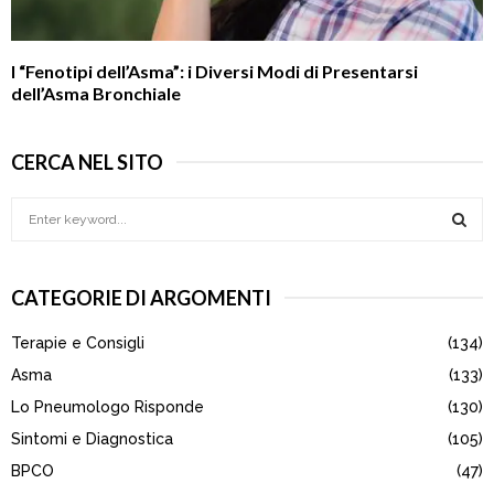
I “Fenotipi dell’Asma”: i Diversi Modi di Presentarsi
dell’Asma Bronchiale
CERCA NEL SITO
S
e
a
S
r
CATEGORIE DI ARGOMENTI
c
E
h
Terapie e Consigli
(134)
f
A
o
Asma
(133)
r
R
Lo Pneumologo Risponde
(130)
:
Sintomi e Diagnostica
(105)
C
BPCO
(47)
H