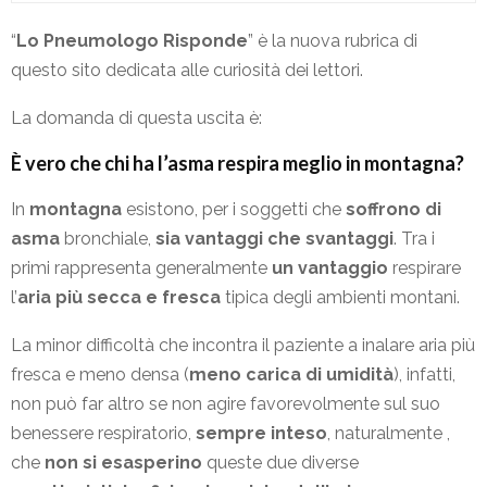
“
Lo Pneumologo Risponde
” è la nuova rubrica di
questo sito dedicata alle curiosità dei lettori.
La domanda di questa uscita è:
È vero che chi ha l’asma respira meglio in montagna?
In
montagna
esistono, per i soggetti che
soffrono di
asma
bronchiale,
sia vantaggi che svantaggi
.
Tra i
primi rappresenta generalmente
un vantaggio
respirare
l’
aria più secca e fresca
tipica degli ambienti montani.
La minor difficoltà che incontra il paziente a inalare aria più
fresca e meno densa (
meno carica di umidità
), infatti,
non può far altro se non agire favorevolmente sul suo
benessere respiratorio,
sempre inteso
, naturalmente ,
che
non si esasperino
queste due diverse