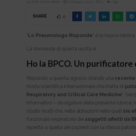
by
Dott. Enrico Ballor
11 Maggio 2023
0
1749
SHARE
0
“
Lo Pneumologo Risponde
” è la nuova rubrica 
La domanda di questa uscita è:
Ho la BPCO. Un purificatore d
Rispondo a questa signora citando una
recente 
rivista scientifica internazionale che tratta di
pato
Respiratory and Critical Care Medicine
”.
Senza
informativo – divulgative della presente rubrica, 
studio risulti che, nelle abitazioni nelle quali
sia
at
funzionale respiratoria dei
soggetti affetti da 
rispetto a quella dei pazienti con la stessa patol