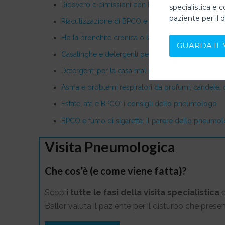
Ricovero e dimissioni con BPCO riacutizzata: Cosa
specialistica e c
paziente per il 
Riacutizzazione di BPCO e bronchite cronica: nov
Ho la bronchite cronica o la broncopneumopatia c
GUARDA IL 
Casalinghe e detergenti per la casa: pulire è co
Detergenti per la casa mal usati e danni alla resp
Asma e problemi respiratori da profumi, candele, 
Estate, afa e BPCO: i consigli dello pneumologo
BPCO e fumo di sigaretta: il parere dello pneumo
Visita Pneumologica
Che cos’è (e come viene fatta)?
Scopri
tutte le fasi della visita specialistica
e
Ballor valuta il paziente per il disturbo che presen