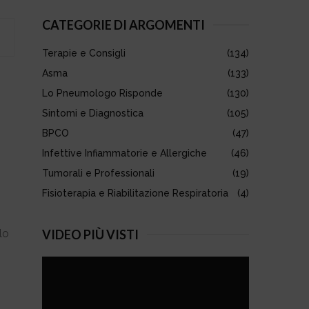
S
r
CATEGORIE DI ARGOMENTI
c
E
h
Terapie e Consigli
(134)
f
A
o
Asma
(133)
r
R
Lo Pneumologo Risponde
(130)
:
Sintomi e Diagnostica
(105)
C
BPCO
(47)
H
Infettive Infiammatorie e Allergiche
(46)
Tumorali e Professionali
(19)
Fisioterapia e Riabilitazione Respiratoria
(4)
lo
VIDEO PIÙ VISTI