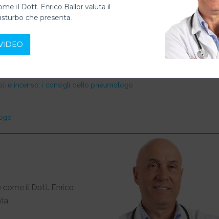
 vuol dire?
ome il Dott. Enrico Ballor valuta il
disturbo che presenta.
ità dallo pneumologo
ronica ostruttiva (BPCO)?
VIDEO
me fumare? Il parere dello pneumologo
irazione: il parere dello pneumologo
oli e incenso: i consigli dello pneumologo
logo
 come il Dott. Enrico
ta.