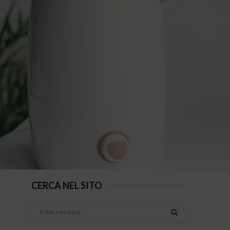
CERCA NEL SITO
S
e
a