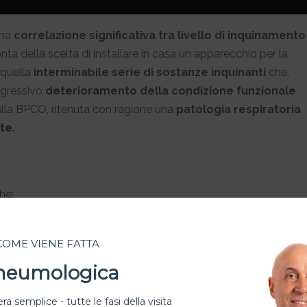
una
correlazione significativa
tra livello di inquinamento
ntà della scelta di installare in casa un apparecchio per la
a quella
interminabile serie di sostanze inquinanti
che,
ogressivo
deterioramento della condizione funzionale
 alla BPCO, ritenuta con ragione una
patologia respiratoria
rte
.
he:
 COME VIENE FATTA
PCO): Cause, Sintomi, Cura
Pneumologica
il parere dello pneumologo
vvelenata delle nostre case
ra semplice - tutte le fasi della visita