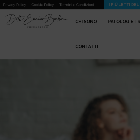
I Nuovi Farmaci per Asma e BPCO…
Privacy Policy
Cookie Policy
Termini e Condizioni
I PIÙ LETTI DEL
CHI SONO
PATOLOGIE T
CONTATTI