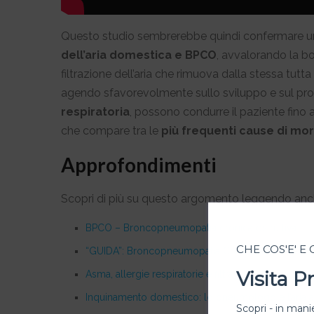
Questo studio sembrerebbe quindi confermare 
dell’aria domestica e BPCO
, avvalorando la bo
filtrazione dell’aria che rimuova dalla stessa tutt
agendo sfavorevolmente sullo sviluppo e sul pr
respiratoria
, possono condurre il paziente fino
che compare tra le
più frequenti cause di mo
Approfondimenti
Scopri di più su questo argomento leggendo anc
BPCO – Broncopneumopatia cronica ostruttiva
CHE COS'E' E
“GUIDA”: Broncopneumopatia Cronica Ostruttiva (B
Visita 
Asma, allergie respiratorie e filtraggio dell’aria: 
Inquinamento domestico: lo pneumologo e l’aria a
Scopri - in manie