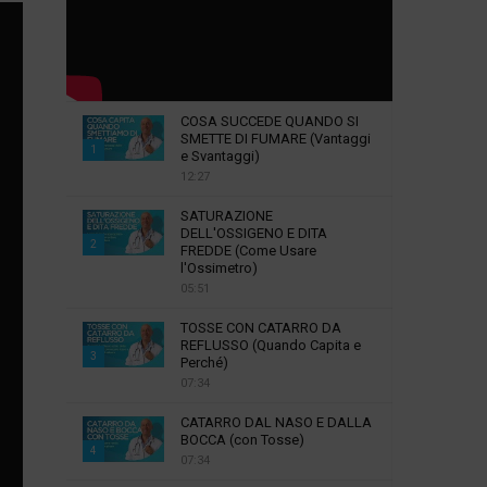
COSA SUCCEDE QUANDO SI
SMETTE DI FUMARE (Vantaggi
1
e Svantaggi)
12:27
T
h
SATURAZIONE
u
DELL'OSSIGENO E DITA
2
m
FREDDE (Come Usare
l'Ossimetro)
b
T
05:51
n
h
a
u
TOSSE CON CATARRO DA
i
m
REFLUSSO (Quando Capita e
3
l
Perché)
b
07:34
y
T
n
o
h
a
CATARRO DAL NASO E DALLA
u
u
i
BOCCA (con Tosse)
4
t
m
l
07:34
u
b
y
T