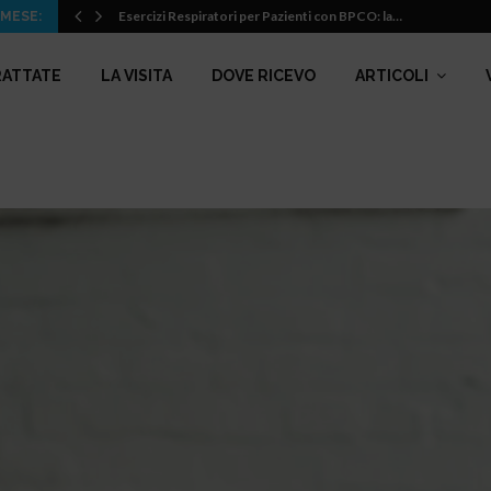
Esercizi Respiratori per Pazienti con BPCO: la…
 MESE:
RATTATE
LA VISITA
DOVE RICEVO
ARTICOLI