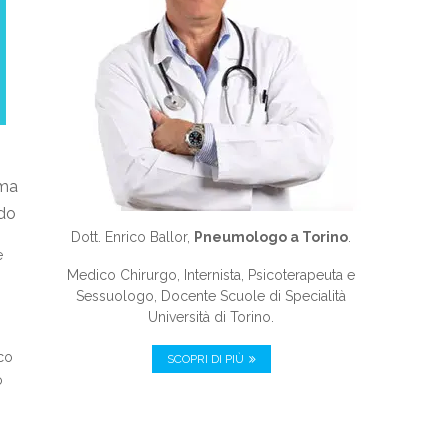
sma
ndo
Dott. Enrico Ballor,
Pneumologo a Torino
.
e
Medico Chirurgo, Internista, Psicoterapeuta e
Sessuologo, Docente Scuole di Specialità
Università di Torino.
co
SCOPRI DI PIÙ
o