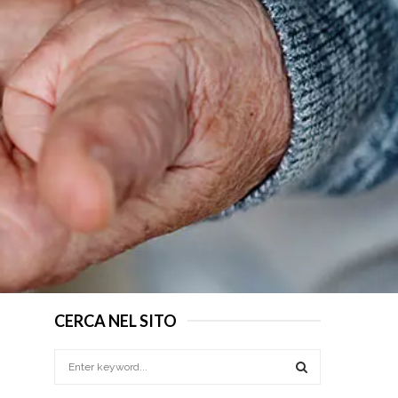
CERCA NEL SITO
S
o
e
a