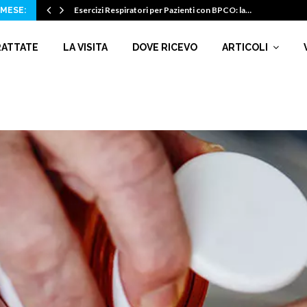
Esercizi Respiratori per Pazienti con BPCO: la…
 MESE:
RATTATE
LA VISITA
DOVE RICEVO
ARTICOLI