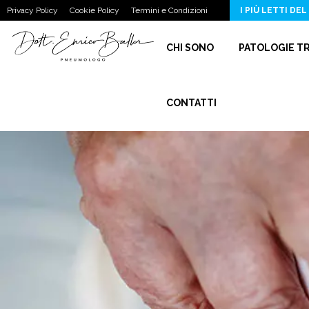
Disventilazione Parenchimale, Strie Fibrotiche e Peribronchite nella…
Privacy Policy
Cookie Policy
Termini e Condizioni
I PIÙ LETTI DEL
CHI SONO
PATOLOGIE T
CONTATTI