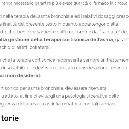
 si renda necessario garantire più elevate quantità di farmaco in circolo.
ti nella terapia dell’asma bronchiale ed i relativi dosaggi presce
lle finalità del presente testo in quanto appartengono alla
o che, ben diversamente dall’empirismo e dal “fai da te” del
alla gestione della terapia cortisonica dell’asma,
garan
hio di effetti collaterali.
 è che la terapia cortisonica rappresenta sempre un trattamen
insostituibile, e dev’essere presa in considerazione tenendo
dari non desiderati
.
ortisonico per asma bronchiale, dev’essere riservata
trattato, al fine di evitargli una patologia ulcerativa dello
guenza della terapia antinfiammatoria con tali farmaci.
atorie