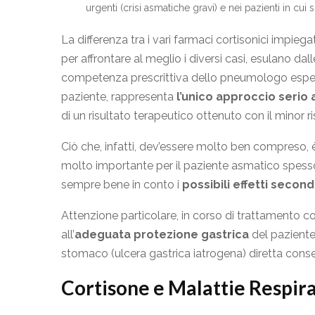
urgenti (crisi asmatiche gravi) e nei pazienti in cui
La differenza tra i vari farmaci cortisonici impiega
per affrontare al meglio i diversi casi, esulano da
competenza prescrittiva dello pneumologo espert
paziente, rappresenta
l’unico approccio serio 
di un risultato terapeutico ottenuto con il minor risc
Ciò che, infatti, dev’essere molto ben compreso,
molto importante per il paziente asmatico spesso 
sempre bene in conto i
possibili effetti secon
Attenzione particolare, in corso di trattamento c
all’
adeguata protezione gastrica
del paziente 
stomaco (ulcera gastrica iatrogena) diretta conse
Cortisone e Malattie Respir