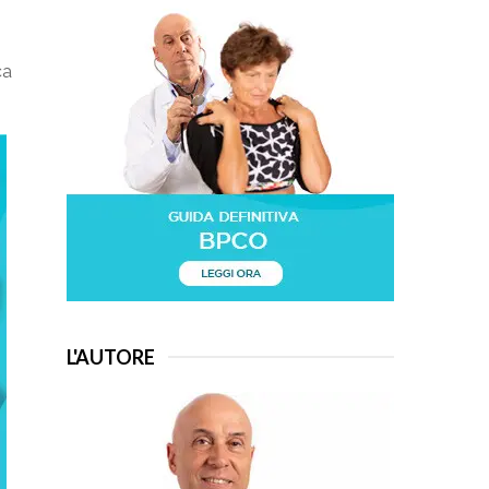
e
ca
L'AUTORE