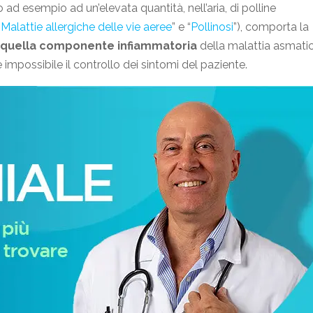
ad esempio ad un’elevata quantità, nell’aria, di polline
“
Malattie allergiche delle vie aeree
” e “
Pollinosi
”), comporta la
u quella componente infiammatoria
della malattia asmati
mpossibile il controllo dei sintomi del paziente.