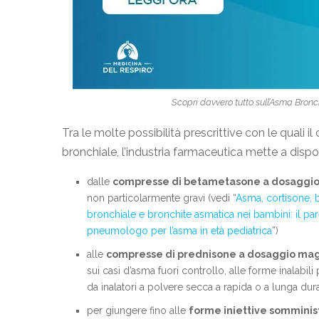
Scopri davvero tutto sull’Asma Bronc
Tra le molte possibilità prescrittive con le quali
bronchiale, l’industria farmaceutica mette a di
dalle
compresse di betametasone a dosaggio
non particolarmente gravi (vedi “
Asma, cortisone, 
bronchiale e bronchite asmatica nei bambini: il 
pneumologo per l’asma in età pediatrica
”)
alle
compresse di prednisone a dosaggio ma
sui casi d’asma fuori controllo, alle forme inalabi
da inalatori a polvere secca a rapida o a lunga dur
per giungere fino alle
forme iniettive somminist