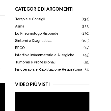
S
r
CATEGORIE DI ARGOMENTI
c
E
h
Terapie e Consigli
(134)
f
A
o
Asma
(133)
r
R
Lo Pneumologo Risponde
(130)
:
Sintomi e Diagnostica
(105)
C
BPCO
(47)
H
Infettive Infiammatorie e Allergiche
(45)
Tumorali e Professionali
(19)
e
Fisioterapia e Riabilitazione Respiratoria
(4)
VIDEO PIÙ VISTI