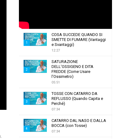
COSA SUCCEDE QUANDO SI
SMETTE DI FUMARE (Vantaggi
1
e Svantaggi)
12:27
T
h
SATURAZIONE
u
DELL'OSSIGENO E DITA
2
m
FREDDE (Come Usare
l'Ossimetro)
b
T
05:51
n
h
a
u
TOSSE CON CATARRO DA
i
m
REFLUSSO (Quando Capita e
3
l
Perché)
b
07:34
y
T
n
o
h
a
CATARRO DAL NASO E DALLA
u
u
i
BOCCA (con Tosse)
4
t
m
l
07:34
,
u
b
y
T