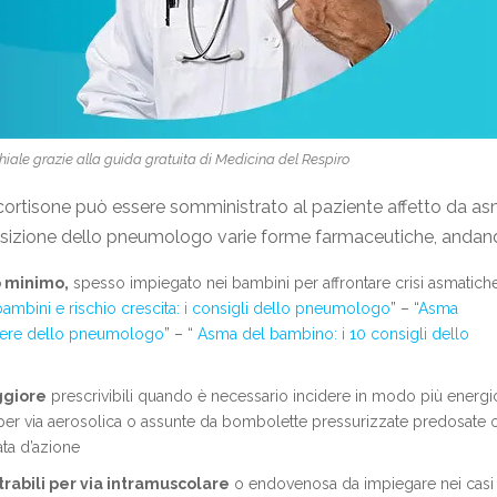
hiale grazie alla guida gratuita di Medicina del Respiro
 il cortisone può essere somministrato al paziente affetto da a
sposizione dello pneumologo varie forme farmaceutiche, anda
 minimo,
spesso impiegato nei bambini per affrontare crisi asmatich
bambini e rischio crescita: i consigli dello pneumologo
” – “
Asma
parere dello pneumologo
” – “
Asma del bambino: i 10 consigli dello
ggiore
prescrivibili quando è necessario incidere in modo più energi
li per via aerosolica o assunte da bombolette pressurizzate predosate 
ata d’azione
rabili per via intramuscolare
o endovenosa da impiegare nei casi