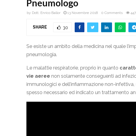
Pneumologo
by
Dott. Enrico Ballor
13 Novembre 2018
0 Comments
44
SHARE
30
Se esiste un ambito della medicina nel quale l’im
pneumologia.
Le malattie respiratorie, proprio in quanto
caratt
vie aeree
non solamente conseguenti ad infezion
immunologici e dell’infiammazione non-infettiva
spesso necessario ed indicato un trattamento anti