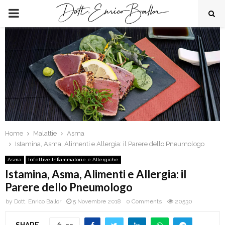
PRIMARY
MENU
Home
Malattie
Asma
Istamina, Asma, Alimenti e Allergia: il Parere dello Pneumologo
Asma
Infettive Infiammatorie e Allergiche
Istamina, Asma, Alimenti e Allergia: il
Parere dello Pneumologo
by
Dott. Enrico Ballor
5 Novembre 2018
0 Comments
20530
SHARE