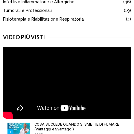
Infettive Infiammatorie e Allergiche
(46)
Tumorali e Professionali
(19)
Fisioterapia e Riabilitazione Respiratoria
(4)
VIDEO PIÙ VISTI
COSA SUCCEDE QUANDO SI SMETTE DI FUMARE
(Vantaggi e Svantaggi)
1