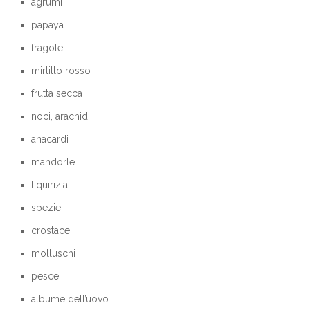
agrumi
papaya
fragole
mirtillo rosso
frutta secca
noci, arachidi
anacardi
mandorle
liquirizia
spezie
crostacei
molluschi
pesce
albume dell’uovo