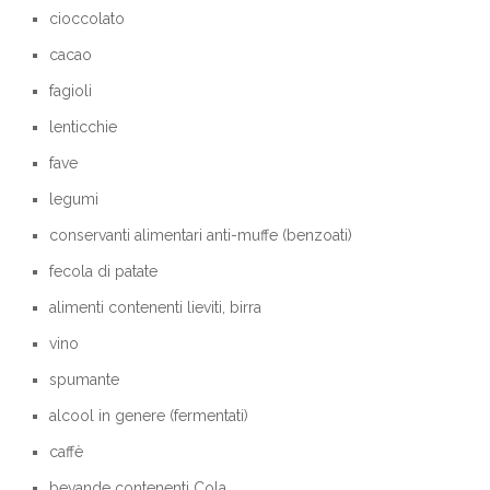
cioccolato
cacao
fagioli
lenticchie
fave
legumi
conservanti alimentari anti-muffe (benzoati)
fecola di patate
alimenti contenenti lieviti, birra
vino
spumante
alcool in genere (fermentati)
caffè
bevande contenenti Cola