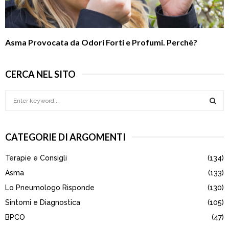
Asma Provocata da Odori Forti e Profumi. Perchè?
CERCA NEL SITO
S
e
a
S
r
CATEGORIE DI ARGOMENTI
c
E
h
Terapie e Consigli
(134)
f
A
o
Asma
(133)
r
R
Lo Pneumologo Risponde
(130)
:
Sintomi e Diagnostica
(105)
C
BPCO
(47)
H