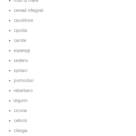
frutti di mare
cereali integrali
cavolfiore
cipolla
carote
asparagi
sedano
spinaci
pomodori
rabarbaro
legumi
cicoria
cetrioli
ciliegia