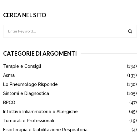
CERCA NEL SITO
S
e
a
S
r
CATEGORIE DI ARGOMENTI
c
E
h
Terapie e Consigli
(134)
f
A
o
Asma
(133)
r
R
Lo Pneumologo Risponde
(130)
:
Sintomi e Diagnostica
(105)
C
BPCO
(47)
H
Infettive Infiammatorie e Allergiche
(45)
Tumorali e Professionali
(19)
Fisioterapia e Riabilitazione Respiratoria
(4)