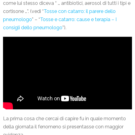
come lui stesso diceva “ … antibiotici, aerosol di tutti i tipi e
cortisone …”. (vedi “
Tosse con catarro: il parere dello
pneumologo
” – “
Tosse e catarro: cause e terapia – I
consigli dello pneumologo
”).
La prima cosa che cercai di capire fu in quale momento
della giornata il fenomeno si presentasse con maggior
evidenza.