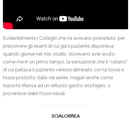
Evidentemente i Colleghi che mi avevano preceduto, per
prescrivere gli esami di cui già il paziente disponeva
quando giunse nel mio studio, dovevano aver avuto,
come me in un primo tempo, la sensazione che il “catarro”
di cui parlava il paziente venisse eliminato con la tosse e
fosse prodotto dalle vie aeree, magari anche come
risposta riflessa ad un reflusso gastro-esofageo, o
provenisse dalle fosse nasali.
SCIALORREA