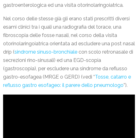
gastroenterologica ed una visita otorinolaringoiatrica.
Nel corso delle stesse già gli erano stati prescritti diversi
esami clinici tra i quali una radiografia del torace, una
fibroscopia delle fosse nasali, nel corso della visita
otorinolaringoiatrica orientata ad escludere una post nasal
drip (
sindrome sinuso-bronchiale
con scolo retronasale di
secrezioni rino-sinusali) ed una EGD-scopia
(gastroscopia), per escludere una sindrome da reflusso
gastro-esofagea (MRGE o GERD) (vedi “
Tosse, catarro e
reflusso gastro esofageo: il parere dello pneumologo
”).