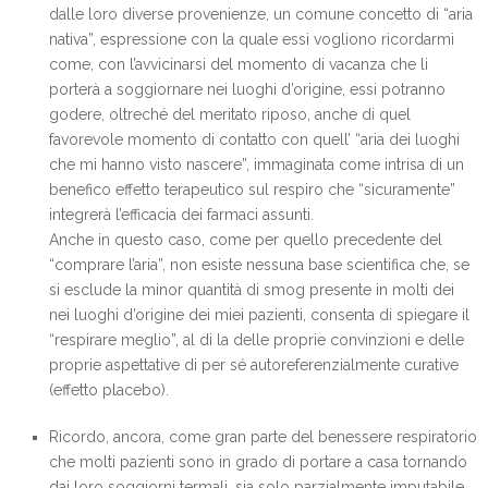
dalle loro diverse provenienze, un comune concetto di “aria
nativa”, espressione con la quale essi vogliono ricordarmi
come, con l’avvicinarsi del momento di vacanza che li
porterà a soggiornare nei luoghi d’origine, essi potranno
godere, oltreché del meritato riposo, anche di quel
favorevole momento di contatto con quell’ “aria dei luoghi
che mi hanno visto nascere”, immaginata come intrisa di un
benefico effetto terapeutico sul respiro che “sicuramente”
integrerà l’efficacia dei farmaci assunti.
Anche in questo caso, come per quello precedente del
“comprare l’aria”, non esiste nessuna base scientifica che, se
si esclude la minor quantità di smog presente in molti dei
nei luoghi d’origine dei miei pazienti, consenta di spiegare il
“respirare meglio”, al di la delle proprie convinzioni e delle
proprie aspettative di per sé autoreferenzialmente curative
(effetto placebo).
Ricordo, ancora, come gran parte del benessere respiratorio
che molti pazienti sono in grado di portare a casa tornando
dai loro soggiorni termali, sia solo parzialmente imputabile