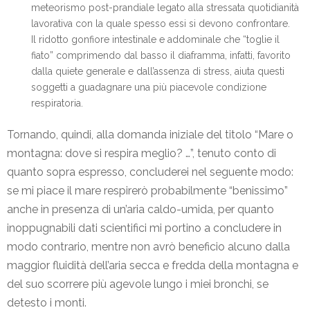
meteorismo post-prandiale legato alla stressata quotidianità
lavorativa con la quale spesso essi si devono confrontare.
Il ridotto gonfiore intestinale e addominale che “toglie il
fiato” comprimendo dal basso il diaframma, infatti, favorito
dalla quiete generale e dall’assenza di stress, aiuta questi
soggetti a guadagnare una più piacevole condizione
respiratoria.
Tornando, quindi, alla domanda iniziale del titolo “Mare o
montagna: dove si respira meglio? …”, tenuto conto di
quanto sopra espresso, concluderei nel seguente modo:
se mi piace il mare respirerò probabilmente “benissimo”
anche in presenza di un’aria caldo-umida, per quanto
inoppugnabili dati scientifici mi portino a concludere in
modo contrario, mentre non avrò beneficio alcuno dalla
maggior fluidità dell’aria secca e fredda della montagna e
del suo scorrere più agevole lungo i miei bronchi, se
detesto i monti.