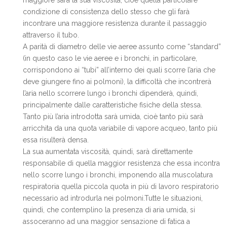
maggiore sarà la sua viscosità, cioè quella particolare
condizione di consistenza dello stesso che gli farà
incontrare una maggiore resistenza durante il passaggio
attraverso il tubo.
A parità di diametro delle vie aeree assunto come “standard”
(in questo caso le vie aeree e i bronchi, in particolare,
corrispondono ai “tubi” all’interno dei quali scorre l’aria che
deve giungere fino ai polmoni), la difficoltà che incontrerà
l’aria nello scorrere lungo i bronchi dipenderà, quindi,
principalmente dalle caratteristiche fisiche della stessa.
Tanto più l’aria introdotta sarà umida, cioè tanto più sarà
arricchita da una quota variabile di vapore acqueo, tanto più
essa risulterà densa.
La sua aumentata viscosità, quindi, sarà direttamente
responsabile di quella maggior resistenza che essa incontra
nello scorre lungo i bronchi, imponendo alla muscolatura
respiratoria quella piccola quota in più di lavoro respiratorio
necessario ad introdurla nei polmoni.Tutte le situazioni,
quindi, che contemplino la presenza di aria umida, si
assoceranno ad una maggior sensazione di fatica a