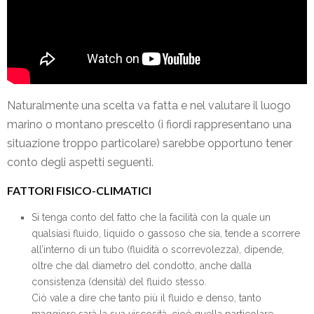
Naturalmente una scelta va fatta e nel valutare il luogo
marino o montano prescelto (i fiordi rappresentano una
situazione troppo particolare) sarebbe opportuno tener
conto degli aspetti seguenti.
FATTORI FISICO-CLIMATICI
Si tenga conto del fatto che la facilità con la quale un
qualsiasi fluido, liquido o gassoso che sia, tende a scorrere
all’interno di un tubo (fluidità o scorrevolezza), dipende,
oltre che dal diametro del condotto, anche dalla
consistenza (densità) del fluido stesso.
Ciò vale a dire che tanto più il fluido e denso, tanto