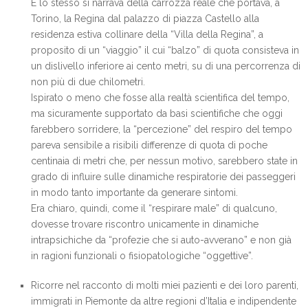
E lo stesso si narrava della carrozza reale che portava, a
Torino, la Regina dal palazzo di piazza Castello alla
residenza estiva collinare della “Villa della Regina”, a
proposito di un “viaggio” il cui “balzo” di quota consisteva in
un dislivello inferiore ai cento metri, su di una percorrenza di
non più di due chilometri.
Ispirato o meno che fosse alla realtà scientifica del tempo,
ma sicuramente supportato da basi scientifiche che oggi
farebbero sorridere, la “percezione” del respiro del tempo
pareva sensibile a risibili differenze di quota di poche
centinaia di metri che, per nessun motivo, sarebbero state in
grado di influire sulle dinamiche respiratorie dei passeggeri
in modo tanto importante da generare sintomi.
Era chiaro, quindi, come il “respirare male” di qualcuno,
dovesse trovare riscontro unicamente in dinamiche
intrapsichiche da “profezie che si auto-avverano” e non già
in ragioni funzionali o fisiopatologiche “oggettive”.
Ricorre nel racconto di molti miei pazienti e dei loro parenti,
immigrati in Piemonte da altre regioni d’Italia e indipendente