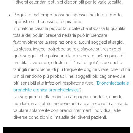
i diversi calendari pollinici disponibili per le varie località.
Pioggia e maltempo possono, spesso, incidere in modo
opposto sul benessere respiratorio.
In qualche caso la piovosità locale che abbassa la quantità
totale dei pollini presenti nell’aria può influenzare
favorevolmente la respirazione di alcuni soggetti allergici.
La stessa, invece, potrebbe agire a sfavore sul respiro di
quei soggetti che patiscono la presenza di un’aria piena di
umidità, favorendo, oltretutto, il “mal di gola”, cioè quelle
faringiti microbiche, di più frequente origine virale, che i climi
umidi rendono più probabili nei soggetti più cagionevoli e
più sensibili alle infezioni respiratorie (vedi “
Bronchiectasie e
bronchite cronica bronchiectasica
”).
Un soggiorno nella piovosa campagna irlandese, quindi,
non farà, in assoluto, né bene né male al respiro, ma sarà da
valutare solamente con precisi riferimenti individuali alle
diverse condizioni di malattia dei diversi pazienti.