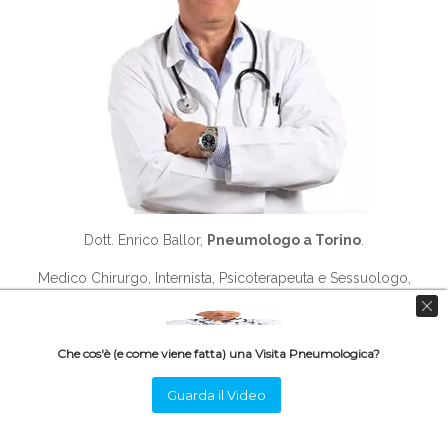
Dott. Enrico Ballor,
Pneumologo a Torino
.
Medico Chirurgo, Internista, Psicoterapeuta e Sessuologo,
Docente Scuole di Specialità Università di Torino.
SCOPRI DI PIÙ
Che cos'è (e come viene fatta) una Visita Pneumologica?
Guarda il Video
© 2014-26 Dott. Enrico Ballor, Pneumologo a Torino
Ordine dei Medici di Torino n. 14814
- P.IVA 10849090013