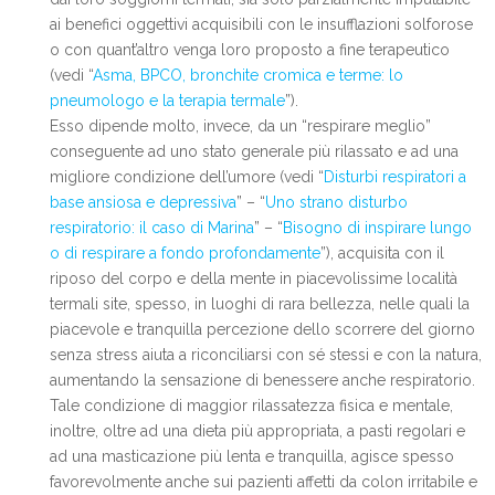
ai benefici oggettivi acquisibili con le insufflazioni solforose
o con quant’altro venga loro proposto a fine terapeutico
(vedi “
Asma, BPCO, bronchite cromica e terme: lo
pneumologo e la terapia termale
”).
Esso dipende molto, invece, da un “respirare meglio”
conseguente ad uno stato generale più rilassato e ad una
migliore condizione dell’umore (vedi “
Disturbi respiratori a
base ansiosa e depressiva
” – “
Uno strano disturbo
respiratorio: il caso di Marina
” – “
Bisogno di inspirare lungo
o di respirare a fondo profondamente
”), acquisita con il
riposo del corpo e della mente in piacevolissime località
termali site, spesso, in luoghi di rara bellezza, nelle quali la
piacevole e tranquilla percezione dello scorrere del giorno
senza stress aiuta a riconciliarsi con sé stessi e con la natura,
aumentando la sensazione di benessere anche respiratorio.
Tale condizione di maggior rilassatezza fisica e mentale,
inoltre, oltre ad una dieta più appropriata, a pasti regolari e
ad una masticazione più lenta e tranquilla, agisce spesso
favorevolmente anche sui pazienti affetti da colon irritabile e