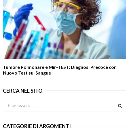
Tumore Polmonare e Mir-TEST: Diagnosi Precoce con
Nuovo Test sul Sangue
CERCA NEL SITO
S
e
a
S
r
CATEGORIE DI ARGOMENTI
c
E