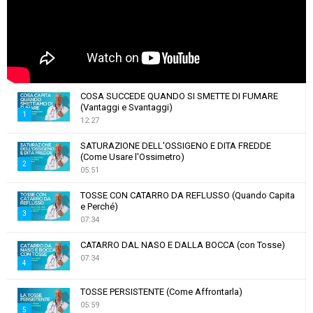
COSA SUCCEDE QUANDO SI SMETTE DI FUMARE
(Vantaggi e Svantaggi)
1
12:27
T
SATURAZIONE DELL'OSSIGENO E DITA FREDDE
h
(Come Usare l'Ossimetro)
u
2
05:51
m
T
b
TOSSE CON CATARRO DA REFLUSSO (Quando Capita
h
e Perché)
n
u
3
07:34
a
m
T
i
b
CATARRO DAL NASO E DALLA BOCCA (con Tosse)
h
l
n
07:34
u
4
y
a
m
o
T
i
b
TOSSE PERSISTENTE (Come Affrontarla)
u
h
l
05:59
n
t
5
u