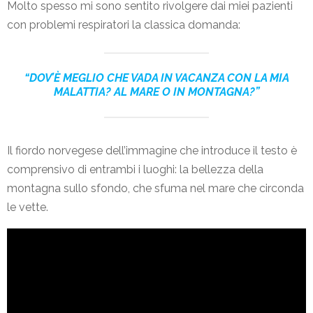
Molto spesso mi sono sentito rivolgere dai miei pazienti
con problemi respiratori la classica domanda:
“DOV’È MEGLIO CHE VADA IN VACANZA CON LA MIA
MALATTIA? AL MARE O IN MONTAGNA?”
Il fiordo norvegese dell’immagine che introduce il testo è
comprensivo di entrambi i luoghi: la bellezza della
montagna sullo sfondo, che sfuma nel mare che circonda
le vette.