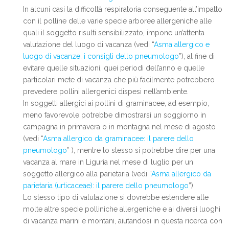
In alcuni casi la difficoltà respiratoria conseguente all’impatto
con il polline delle varie specie arboree allergeniche alle
quali il soggetto risulti sensibilizzato, impone un’attenta
valutazione del luogo di vacanza (vedi “
Asma allergico e
luogo di vacanze: i consigli dello pneumologo
”), al fine di
evitare quelle situazioni, quei periodi dell’anno e quelle
particolari mete di vacanza che più facilmente potrebbero
prevedere pollini allergenici dispesi nell’ambiente.
In soggetti allergici ai pollini di graminacee, ad esempio,
meno favorevole potrebbe dimostrarsi un soggiorno in
campagna in primavera o in montagna nel mese di agosto
(vedi “
Asma allergico da graminacee: il parere dello
pneumologo
” ), mentre lo stesso si potrebbe dire per una
vacanza al mare in Liguria nel mese di luglio per un
soggetto allergico alla parietaria (vedi “
Asma allergico da
parietaria (urticaceae): il parere dello pneumologo
”).
Lo stesso tipo di valutazione si dovrebbe estendere alle
molte altre specie polliniche allergeniche e ai diversi luoghi
di vacanza marini e montani, aiutandosi in questa ricerca con