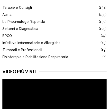
h
Terapie e Consigli
(134)
f
A
o
Asma
(133)
r
R
Lo Pneumologo Risponde
(130)
:
Sintomi e Diagnostica
(105)
C
BPCO
(47)
H
Infettive Infiammatorie e Allergiche
(45)
Tumorali e Professionali
(19)
Fisioterapia e Riabilitazione Respiratoria
(4)
VIDEO PIÙ VISTI