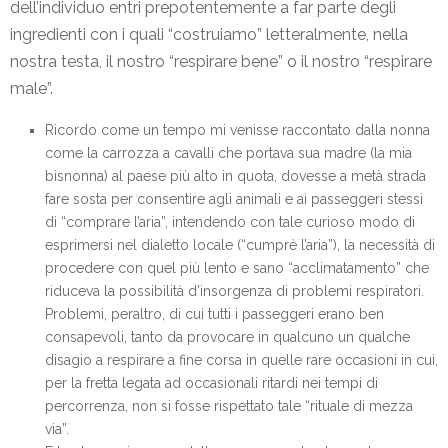
dell’individuo entri prepotentemente a far parte degli
ingredienti con i quali “costruiamo” letteralmente, nella
nostra testa, il nostro “respirare bene” o il nostro “respirare
male”.
Ricordo come un tempo mi venisse raccontato dalla nonna
come la carrozza a cavalli che portava sua madre (la mia
bisnonna) al paese più alto in quota, dovesse a metà strada
fare sosta per consentire agli animali e ai passeggeri stessi
di “comprare l’aria”, intendendo con tale curioso modo di
esprimersi nel dialetto locale (“cumprè l’aria”), la necessità di
procedere con quel più lento e sano “acclimatamento” che
riduceva la possibilità d’insorgenza di problemi respiratori.
Problemi, peraltro, di cui tutti i passeggeri erano ben
consapevoli, tanto da provocare in qualcuno un qualche
disagio a respirare a fine corsa in quelle rare occasioni in cui,
per la fretta legata ad occasionali ritardi nei tempi di
percorrenza, non si fosse rispettato tale “rituale di mezza
via”.