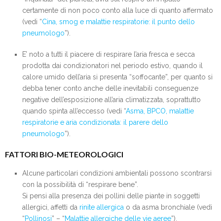
certamente di non poco conto alla luce di quanto affermato
(vedi “
Cina, smog e malattie respiratorie: il punto dello
pneumologo
”).
E’ noto a tutti il piacere di respirare l’aria fresca e secca
prodotta dai condizionatori nel periodo estivo, quando il
calore umido dell’aria si presenta “soffocante”, per quanto si
debba tener conto anche delle inevitabili conseguenze
negative dell’esposizione all’aria climatizzata, soprattutto
quando spinta all’eccesso (vedi “
Asma, BPCO, malattie
respiratorie e aria condizionata: il parere dello
pneumologo
”).
FATTORI BIO-METEOROLOGICI
Alcune particolari condizioni ambientali possono scontrarsi
con la possibilità di “respirare bene”.
Si pensi alla presenza dei pollini delle piante in soggetti
allergici, affetti da
rinite allergica
o da asma bronchiale (vedi
“
Pollinosi
” – “
Malattie allergiche delle vie aeree
”).