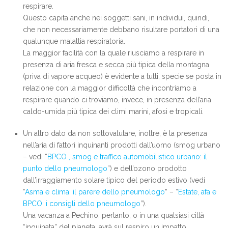
respirare.
Questo capita anche nei soggetti sani, in individui, quindi,
che non necessariamente debbano risultare portatori di una
qualunque malattia respiratoria.
La maggior facilità con la quale riusciamo a respirare in
presenza di aria fresca e secca più tipica della montagna
(priva di vapore acqueo) è evidente a tutti, specie se posta in
relazione con la maggior difficoltà che incontriamo a
respirare quando ci troviamo, invece, in presenza dell’aria
caldo-umida più tipica dei climi marini, afosi e tropicali.
Un altro dato da non sottovalutare, inoltre, è la presenza
nell’aria di fattori inquinanti prodotti dall’uomo (smog urbano
– vedi “
BPCO , smog e traffico automobilistico urbano: il
punto dello pneumologo
”) e dell’ozono prodotto
dall’irraggiamento solare tipico del periodo estivo (vedi
“
Asma e clima: il parere dello pneumologo
” – “
Estate, afa e
BPCO: i consigli dello pneumologo
”).
Una vacanza a Pechino, pertanto, o in una qualsiasi città
“inquinata” del pianeta, avrà sul respiro un impatto