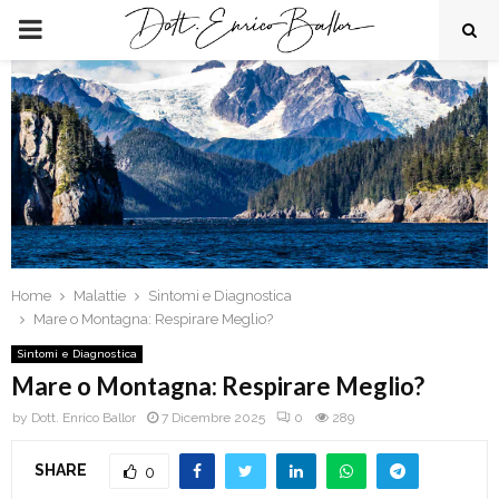
PRIMARY
MENU
Home
Malattie
Sintomi e Diagnostica
Mare o Montagna: Respirare Meglio?
Sintomi e Diagnostica
Mare o Montagna: Respirare Meglio?
by
Dott. Enrico Ballor
7 Dicembre 2025
0
289
SHARE
0