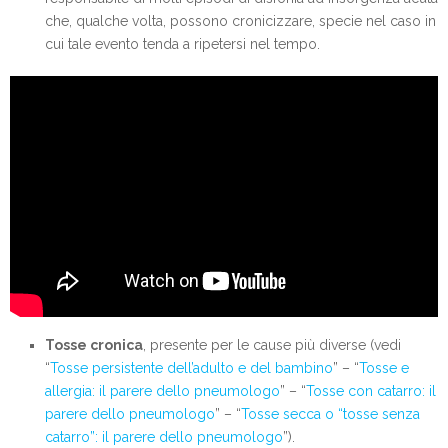
che, qualche volta, possono cronicizzare, specie nel caso in
cui tale evento tenda a ripetersi nel tempo.
Tosse cronica
, presente per le cause più diverse (vedi
“
Tosse persistente dell’adulto e del bambino
” – “
Tosse e
allergia: il parere dello pneumologo
” – “
Tosse con catarro: il
parere dello pneumologo
” – “
Tosse secca o “tosse senza
catarro”: il parere dello pneumologo
”).