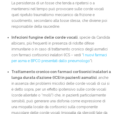
La persistenza di un tosse che tenda a ripetersi o a
mantenersi nel tempo può provocare sulle corde vocali
quel ripetuto traumatismo meccanico da frizione e
scuotimento, secondario alla tosse stessa, che diviene poi
responsabile della raucedine.
Infezioni fungine delle corde vocali
, specie da Candida
albicans, più frequenti in presenza di ridotte difese
immunitarie o in caso di trattamento cronico degli asmatici
con farmaci cortisonici inalatori (ICS – vedi “
I nuovi farmaci
per asma e BPCO presentati dallo pneumologo
”).
Trattamento cronico con farmaci cortisonici inalatori a
lunga durata d’azione (ICS) in pazienti asmatici
, anche
in assenza dei problemi micotici delle corde vocali di cui si
è detto sopra, per un effetto ipotensivo sulle corde vocali
(corde allentate o “molli”) che, in pazienti particolarmente
sensibili, può generare una disfonia come espressione di
una miopatia locale da cortisonici sulla componente
muscolare delle corde vocali (miopatia da steroidi) tale da