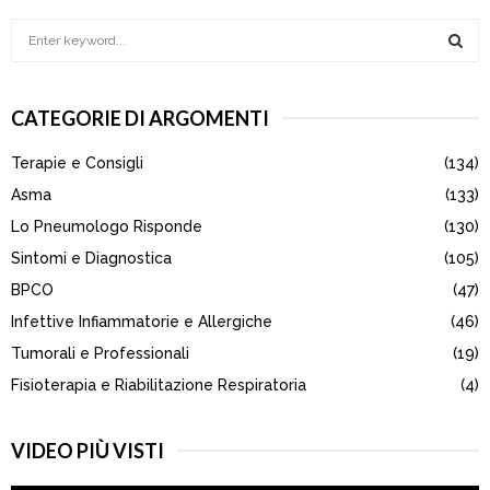
S
e
a
S
r
CATEGORIE DI ARGOMENTI
c
E
h
Terapie e Consigli
(134)
f
A
o
Asma
(133)
r
R
Lo Pneumologo Risponde
(130)
:
Sintomi e Diagnostica
(105)
C
BPCO
(47)
H
Infettive Infiammatorie e Allergiche
(46)
Tumorali e Professionali
(19)
Fisioterapia e Riabilitazione Respiratoria
(4)
VIDEO PIÙ VISTI