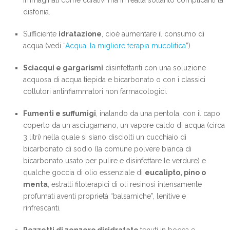
immaginati come curativi ma in realtà soltanto complicanti la
disfonia.
Sufficiente
idratazione
, cioè aumentare il consumo di
acqua (vedi “
Acqua: la migliore terapia mucolitica
”).
Sciacqui e gargarismi
disinfettanti con una soluzione
acquosa di acqua tiepida e bicarbonato o con i classici
collutori antinfiammatori non farmacologici.
Fumenti e suffumigi
, inalando da una pentola, con il capo
coperto da un asciugamano, un vapore caldo di acqua (circa
3 litri) nella quale si siano disciolti un cucchiaio di
bicarbonato di sodio (la comune polvere bianca di
bicarbonato usato per pulire e disinfettare le verdure) e
qualche goccia di olio essenziale di
eucalipto, pino o
menta
, estratti fitoterapici di oli resinosi intensamente
profumati aventi proprietà “balsamiche”, lenitive e
rinfrescanti.