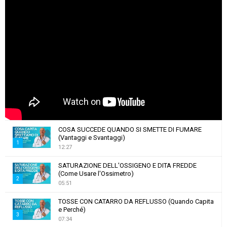
COSA SUCCEDE QUANDO SI SMETTE DI FUMARE
(Vantaggi e Svantaggi)
1
12:27
T
SATURAZIONE DELL'OSSIGENO E DITA FREDDE
h
(Come Usare l'Ossimetro)
u
2
05:51
m
T
b
TOSSE CON CATARRO DA REFLUSSO (Quando Capita
h
e Perché)
n
u
3
07:34
a
m