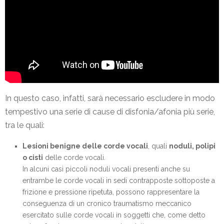
In questo caso, infatti, sarà necessario escludere in modo
tempestivo una serie di cause di disfonia/afonia più serie,
tra le quali:
Lesioni benigne delle corde vocali
, quali
noduli, polipi
o cisti
delle corde vocali.
In alcuni casi piccoli noduli vocali presenti anche su
entrambe le corde vocali in sedi contrapposte sottoposte a
frizione e pressione ripetuta, possono rappresentare la
conseguenza di un cronico traumatismo meccanico
esercitato sulle corde vocali in soggetti che, come detto