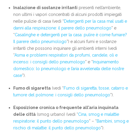
Inalazione di sostanze irritanti
presenti nell’ambiente,
non ultimi i vapori concentrati di alcuni prodotti impiegati
nelle pulizie di casa (vedi “
Detergenti per la casa mal usati e
danni alla respirazione: il parere dello pneumologo
” e
“
Casalinghe e detergenti per la casa: pulire è come fumare?
Il parere dello pneumologo
”) e alcuni fumi e sostanze
irritanti che possono inquinare gli ambienti interni (vedi
“
Asma e problemi respiratori da profumi, candele, oli e
incenso: i consigli dello pneumologo
” e “
Inquinamento
domestico: lo pneumologo e l’aria avvelenata delle nostre
case
”).
Fumo di sigaretta
(vedi “
Fumo di sigaretta, tosse, catarro e
tumore del polmone: i consigli dello pneumologo
”).
Esposizione cronica o frequente all’aria inquinata
delle città
(smog urbano) (vedi “
Cina, smog e malattie
respiratorie: il punto dello pneumologo
” – “
Bambini, smog e
rischio di malattie: il punto dello pneumologo
”).