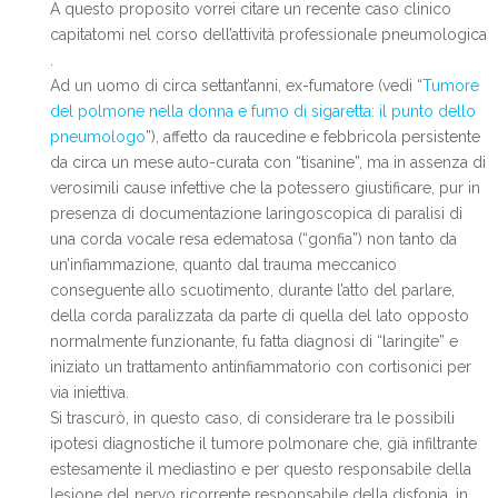
A questo proposito vorrei citare un recente caso clinico
capitatomi nel corso dell’attività professionale pneumologica
.
Ad un uomo di circa settant’anni, ex-fumatore (vedi “
Tumore
del polmone nella donna e fumo di sigaretta: il punto dello
pneumologo
”), affetto da raucedine e febbricola persistente
da circa un mese auto-curata con “tisanine”, ma in assenza di
verosimili cause infettive che la potessero giustificare, pur in
presenza di documentazione laringoscopica di paralisi di
una corda vocale resa edematosa (“gonfia”) non tanto da
un’infiammazione, quanto dal trauma meccanico
conseguente allo scuotimento, durante l’atto del parlare,
della corda paralizzata da parte di quella del lato opposto
normalmente funzionante, fu fatta diagnosi di “laringite” e
iniziato un trattamento antinfiammatorio con cortisonici per
via iniettiva.
Si trascurò, in questo caso, di considerare tra le possibili
ipotesi diagnostiche il tumore polmonare che, già infiltrante
estesamente il mediastino e per questo responsabile della
lesione del nervo ricorrente responsabile della disfonia, in