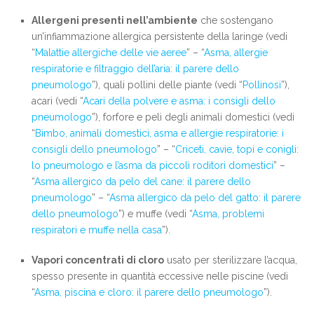
Allergeni presenti nell’ambiente
che sostengano
un’infiammazione allergica persistente della laringe (vedi
“
Malattie allergiche delle vie aeree
” – “
Asma, allergie
respiratorie e filtraggio dell’aria: il parere dello
pneumologo
”), quali pollini delle piante (vedi “
Pollinosi
”),
acari (vedi “
Acari della polvere e asma: i consigli dello
pneumologo
”), forfore e peli degli animali domestici (vedi
“
Bimbo, animali domestici, asma e allergie respiratorie: i
consigli dello pneumologo
” – “
Criceti, cavie, topi e conigli:
lo pneumologo e l’asma da piccoli roditori domestici
” –
“
Asma allergico da pelo del cane: il parere dello
pneumologo
” – “
Asma allergico da pelo del gatto: il parere
dello pneumologo
”) e muffe (vedi “
Asma, problemi
respiratori e muffe nella casa
”).
Vapori concentrati di cloro
usato per sterilizzare l’acqua,
spesso presente in quantità eccessive nelle piscine (vedi
“
Asma, piscina e cloro: il parere dello pneumologo
”).