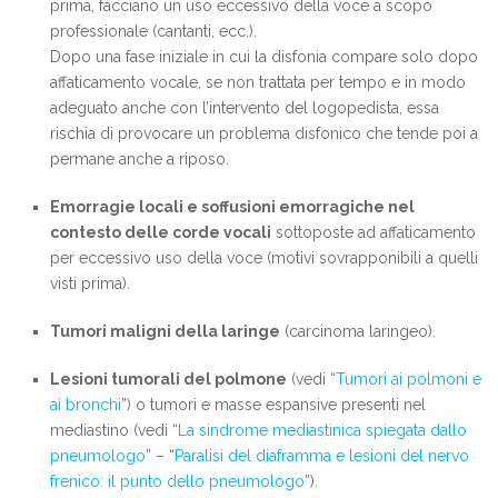
prima, facciano un uso eccessivo della voce a scopo
professionale (cantanti, ecc.).
Dopo una fase iniziale in cui la disfonia compare solo dopo
affaticamento vocale, se non trattata per tempo e in modo
adeguato anche con l’intervento del logopedista, essa
rischia di provocare un problema disfonico che tende poi a
permane anche a riposo.
Emorragie locali e soffusioni emorragiche nel
contesto delle corde vocali
sottoposte ad affaticamento
per eccessivo uso della voce (motivi sovrapponibili a quelli
visti prima).
Tumori maligni della laringe
(carcinoma laringeo).
Lesioni tumorali del polmone
(vedi “
Tumori ai polmoni e
ai bronchi
”) o tumori e masse espansive presenti nel
mediastino (vedi “
La sindrome mediastinica spiegata dallo
pneumologo
” – “
Paralisi del diaframma e lesioni del nervo
frenico: il punto dello pneumologo
”).