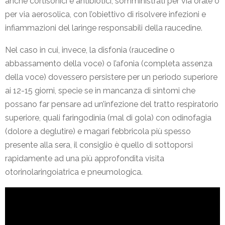
anche cortisonici e antibiotici, somministrati per via orale o
per via aerosolica, con l’obiettivo di risolvere infezioni e
infiammazioni del laringe responsabili della raucedine.
Nel caso in cui, invece, la disfonia (raucedine o
abbassamento della voce) o l’afonia (completa assenza
della voce) dovessero persistere per un periodo superiore
ai 12-15 giorni, specie se in mancanza di sintomi che
possano far pensare ad un’infezione del tratto respiratorio
superiore, quali faringodinia (mal di gola) con odinofagia
(dolore a deglutire) e magari febbricola più spesso
presente alla sera, il consiglio è quello di sottoporsi
rapidamente ad una più approfondita visita
otorinolaringoiatrica e pneumologica.