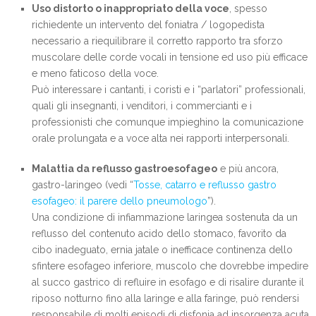
Uso distorto o inappropriato della voce
, spesso
richiedente un intervento del foniatra / logopedista
necessario a riequilibrare il corretto rapporto tra sforzo
muscolare delle corde vocali in tensione ed uso più efficace
e meno faticoso della voce.
Può interessare i cantanti, i coristi e i “parlatori” professionali,
quali gli insegnanti, i venditori, i commercianti e i
professionisti che comunque impieghino la comunicazione
orale prolungata e a voce alta nei rapporti interpersonali.
Malattia da reflusso gastroesofageo
e più ancora,
gastro-laringeo (vedi “
Tosse, catarro e reflusso gastro
esofageo: il parere dello pneumologo
”).
Una condizione di infiammazione laringea sostenuta da un
reflusso del contenuto acido dello stomaco, favorito da
cibo inadeguato, ernia jatale o inefficace continenza dello
sfintere esofageo inferiore, muscolo che dovrebbe impedire
al succo gastrico di refluire in esofago e di risalire durante il
riposo notturno fino alla laringe e alla faringe, può rendersi
responsabile di molti episodi di disfonia ad insorgenza acuta