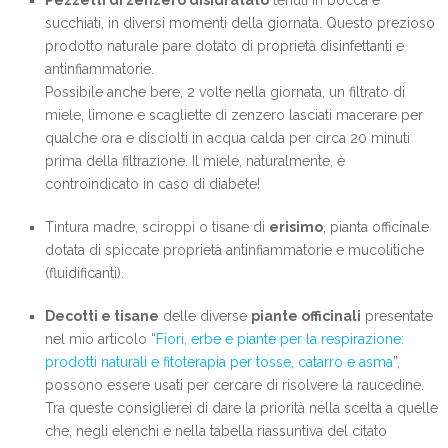
Pezzetti di zenzero disidratato
tenuti in bocca e
succhiati, in diversi momenti della giornata. Questo prezioso
prodotto naturale pare dotato di proprietà disinfettanti e
antinfiammatorie.
Possibile anche bere, 2 volte nella giornata, un filtrato di
miele, limone e scagliette di zenzero lasciati macerare per
qualche ora e disciolti in acqua calda per circa 20 minuti
prima della filtrazione. Il miele, naturalmente, è
controindicato in caso di diabete!
Tintura madre, sciroppi o tisane di
erisimo
, pianta officinale
dotata di spiccate proprietà antinfiammatorie e mucolitiche
(fluidificanti).
Decotti e tisane
delle diverse
piante officinali
presentate
nel mio articolo “
Fiori, erbe e piante per la respirazione:
prodotti naturali e fitoterapia per tosse, catarro e asma
”,
possono essere usati per cercare di risolvere la raucedine.
Tra queste consiglierei di dare la priorità nella scelta a quelle
che, negli elenchi e nella tabella riassuntiva del citato