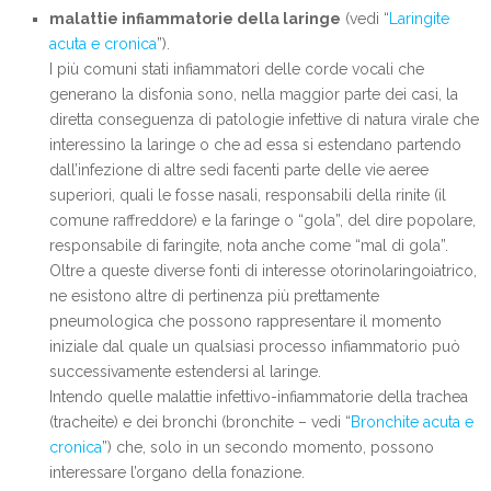
malattie infiammatorie della laringe
(vedi “
Laringite
acuta e cronica
”).
I più comuni stati infiammatori delle corde vocali che
generano la disfonia sono, nella maggior parte dei casi, la
diretta conseguenza di patologie infettive di natura virale che
interessino la laringe o che ad essa si estendano partendo
dall’infezione di altre sedi facenti parte delle vie aeree
superiori, quali le fosse nasali, responsabili della rinite (il
comune raffreddore) e la faringe o “gola”, del dire popolare,
responsabile di faringite, nota anche come “mal di gola”.
Oltre a queste diverse fonti di interesse otorinolaringoiatrico,
ne esistono altre di pertinenza più prettamente
pneumologica che possono rappresentare il momento
iniziale dal quale un qualsiasi processo infiammatorio può
successivamente estendersi al laringe.
Intendo quelle malattie infettivo-infiammatorie della trachea
(tracheite) e dei bronchi (bronchite – vedi “
Bronchite acuta e
cronica
”) che, solo in un secondo momento, possono
interessare l’organo della fonazione.