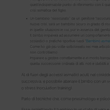
quell’indispensabile punto di riferimento con il q
crisi asmatica del figlio.
Un bambino “rassicurato” da un genitore “rassicur
nuova crisi, sarà un bambino sicuro in grado di r
in quelle situazioni in cui, pur in assenza del gen
Il bimbo imparerà ad assumere un comportamento pi
scolastici o pratiche sportive (vedi “
Bambino asmatic
Come ho già più volte sottolineato nei miei artico
non controlliamo.
Imparare a gestire correttamente e in modo tranquill
quella successione ordinata di atti, noti e stabiliti a 
Al di fuori degli accessi asmatici acuti, nei cosiddett
successiva, è possibile allenare il bimbo con un 
o stress inoculation training).
Parlo di tecniche che, come pneumologo e psicote
Esse, proiettando il bambino in un stato di vera e 