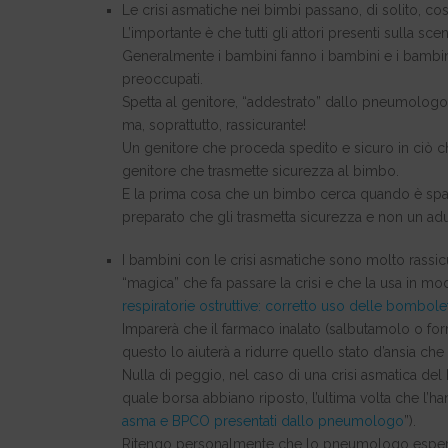
Le crisi asmatiche nei bimbi passano, di solito, c
L’importante è che tutti gli attori presenti sulla sce
Generalmente i bambini fanno i bambini e i bambin
preoccupati.
Spetta al genitore, “addestrato” dallo pneumologo 
ma, soprattutto, rassicurante!
Un genitore che proceda spedito e sicuro in ciò ch
genitore che trasmette sicurezza al bimbo.
E la prima cosa che un bimbo cerca quando è spaven
preparato che gli trasmetta sicurezza e non un ad
I bambini con le crisi asmatiche sono molto rassi
“magica” che fa passare la crisi e che la usa in m
respiratorie ostruttive: corretto uso delle bombole
Imparerà che il farmaco inalato (salbutamolo o for
questo lo aiuterà a ridurre quello stato d’ansia che
Nulla di peggio, nel caso di una crisi asmatica del
quale borsa abbiano riposto, l’ultima volta che l’h
asma e BPCO presentati dallo pneumologo
”).
Ritengo personalmente che lo pneumologo esperto 