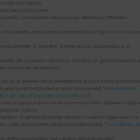
osì come sono venute!
na facciano la loro parte!
i asmatici che respirano male sono per definizione sofferenti e
o dal pediatra, dare l’esempio, presentandosi al figlio in modo sicuro
e rapidamente “si deve fare” di fronte ad una crisi asmatica, è un
tato dal suo respiro difficoltoso, è proprio un genitore tranquillo 
ulto confuso più del bambino!
curati da un genitore che sa perfettamente dove ha messo la bombole
odo appropriato senza urlare e senza sbracare (vedi “
Asma e malattie
tte e dei “device” a polvere secca nella cura
”).
moterolo spray) in pochi minuti incomincerà a farlo respirare meglio 
 peggiora i sintomi.
 bambino, di genitori disordinati che non ricordano in quale tasca o in
anno usata, la bomboletta del broncodilatatore (vedi “
I nuovi farmaci p
debba rappresentare, per i genitori dei bimbi asmatici,