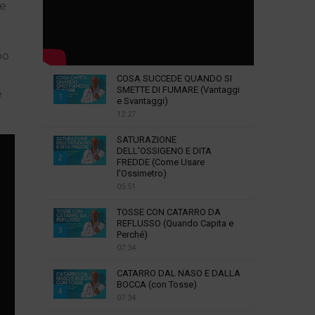
re
bo
COSA SUCCEDE QUANDO SI
SMETTE DI FUMARE (Vantaggi
e
1
e Svantaggi)
12:27
T
h
SATURAZIONE
u
DELL'OSSIGENO E DITA
2
m
FREDDE (Come Usare
l'Ossimetro)
b
T
05:51
n
h
a
u
TOSSE CON CATARRO DA
i
m
REFLUSSO (Quando Capita e
3
l
Perché)
b
07:34
y
T
n
o
h
a
CATARRO DAL NASO E DALLA
u
u
i
BOCCA (con Tosse)
4
t
m
l
07:34
u
b
y
T