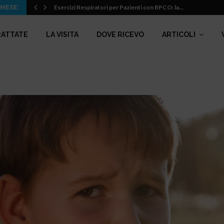
Esercizi Respiratori per Pazienti con BPCO: la…
 MESE:
RATTATE
LA VISITA
DOVE RICEVO
ARTICOLI