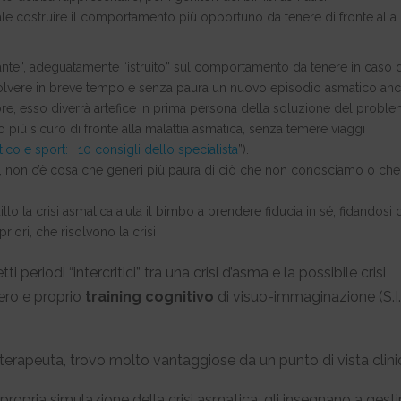
uale costruire il comportamento più opportuno da tenere di fronte alla
ante”, adeguatamente “istruito” sul comportamento da tenere in caso d
isolvere in breve tempo e senza paura un nuovo episodio asmatico an
itore, esso diverrà artefice in prima persona della soluzione del proble
ù sicuro di fronte alla malattia asmatica, senza temere viaggi
o e sport: i 10 consigli dello specialista
”).
li, non c’è cosa che generi più paura di ciò che non conosciamo o che
o la crisi asmatica aiuta il bimbo a prendere fiducia in sé, fidandosi d
priori, che risolvono la crisi
i periodi “intercritici” tra una crisi d’asma e la possibile crisi
vero e proprio
training cognitivo
di visuo-immaginazione (S.I.
rapeuta, trovo molto vantaggiose da un punto di vista clini
propria simulazione della crisi asmatica, gli insegnano a gestir