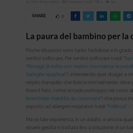
by
Dott. Enrico Ballor
8 Febbraio 2026
0
195
SHARE
0
La paura del bambino per la 
Poche situazioni sono tanto fastidiose e in grado 
sentirsi soffocare.
Per sentirsi soffocare (vedi “
Sen
“
Risvegli di notte con respiro che manca: le poss
(laringite spastica)
”), intendendo quel disagio a re
respiro tranquillo che fluisce normalmente, deve p
tirare il fiato, come accade purtroppo nel corso di
bronchiale: malattia da conoscere
”) che possa i
esposto ad allergeni respiratori (vedi “
Pollinosi
” – 
Ma se tale esperienza, in un adulto, è ancora qu
essere gestita e trattata fino a soluzione, in un b