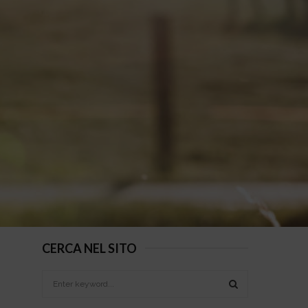
CERCA NEL SITO
S
e
a