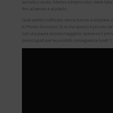
asmatico acuto, intenso e improvviso, viene tal
fino al terrore e al pianto.
Quel sentirsi soffocare senza riuscire a respirare
in Pronto Soccorso, fa si che spesso il piccolo ten
con una paura ancora maggiore, specie se il primo
preoccupati per le possibili conseguenze (vedi “
C