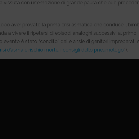
ora vissuta con un’emozione di grande paura che può procede
, dopo aver provato la prima crisi asmatica che conduce il bim
da a vivere il ripetersi di episodi analoghi successivi al primo
 evento è stato “condito” dalle ansie di genitori impreparati 
risi d’asma e rischio morte: i consigli dello pneumologo
”).