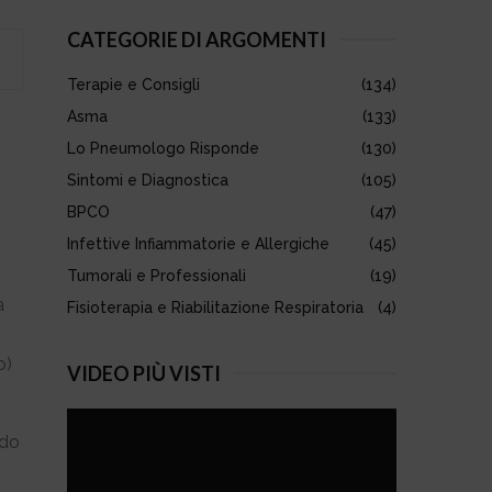
S
r
CATEGORIE DI ARGOMENTI
c
E
h
Terapie e Consigli
(134)
f
A
o
Asma
(133)
r
R
Lo Pneumologo Risponde
(130)
:
Sintomi e Diagnostica
(105)
C
BPCO
(47)
H
Infettive Infiammatorie e Allergiche
(45)
Tumorali e Professionali
(19)
a
Fisioterapia e Riabilitazione Respiratoria
(4)
o)
VIDEO PIÙ VISTI
ndo