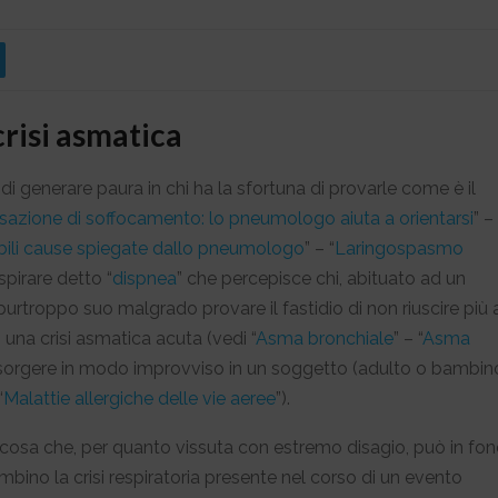
crisi asmatica
di generare paura in chi ha la sfortuna di provarle come è il
sazione di soffocamento: lo pneumologo aiuta a orientarsi
” –
ibili cause spiegate dallo pneumologo
” – “
Laringospasmo
spirare detto “
dispnea
” che percepisce chi, abituato ad un
urtroppo suo malgrado provare il fastidio di non riuscire più 
 una crisi asmatica acuta (vedi “
Asma bronchiale
” – “
Asma
nsorgere in modo improvviso in un soggetto (adulto o bambin
“
Malattie allergiche delle vie aeree
”).
alcosa che, per quanto vissuta con estremo disagio, può in fo
ambino la crisi respiratoria presente nel corso di un evento