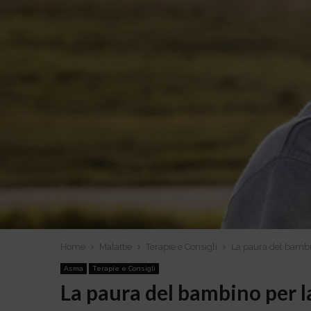
Home
Malattie
Terapie e Consigli
La paura del bambin
Asma
Terapie e Consigli
La paura del bambino per la