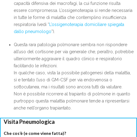
capacità difensiva dei macrofagi, la cui funzione risulta
essere compromessa. L’ossigenoterapia si rende necessaria
in tutte le forme di malattia che contemplino insufficienza
respiratoria (vedi “
L’ossigenoterapia domiciliare spiegata
dallo pneumologo
”).
Questa rara patologia polmonare sembra non rispondere
all’uso del cortisone per via generale che, peraltro, potrebbe
ulteriormente aggravare il quadro clinico e respiratorio
facilitando le infezioni.
In qualche caso, vista la possibile patogenesi della malattia,
sì e tentato l’uso di GM-CSF per via endovenosa o
sottocutanea, ma i risultati sono ancora tutti da valutare.
Non è possibile ricorrere al trapianto di polmone in quanto
purtroppo questa malattia polmonare tende a ripresentarsi
anche nell’organo trapiantato.
Visita Pneumologica
Che cos’è (e come viene fatta)?