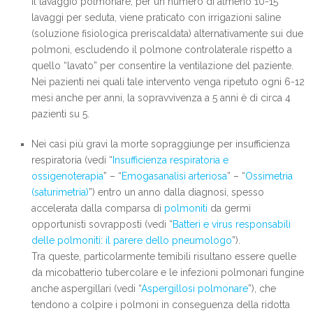
Il lavaggio polmonare, per un numero di almeno 10-15
lavaggi per seduta, viene praticato con irrigazioni saline
(soluzione fisiologica preriscaldata) alternativamente sui due
polmoni, escludendo il polmone controlaterale rispetto a
quello “lavato” per consentire la ventilazione del paziente.
Nei pazienti nei quali tale intervento venga ripetuto ogni 6-12
mesi anche per anni, la sopravvivenza a 5 anni è di circa 4
pazienti su 5.
Nei casi più gravi la morte sopraggiunge per insufficienza
respiratoria (vedi “
Insufficienza respiratoria e
ossigenoterapia
” – “
Emogasanalisi arteriosa
” – “
Ossimetria
(saturimetria)
”) entro un anno dalla diagnosi, spesso
accelerata dalla comparsa di
polmoniti
da germi
opportunisti sovrapposti (vedi “
Batteri e virus responsabili
delle polmoniti: il parere dello pneumologo
”).
Tra queste, particolarmente temibili risultano essere quelle
da micobatterio tubercolare e le infezioni polmonari fungine
anche aspergillari (vedi “
Aspergillosi polmonare
”), che
tendono a colpire i polmoni in conseguenza della ridotta