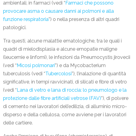
ambientali, in farmaci (vedi “
Farmaci che possono
provocare asma o causare danni ai polmoni e alla
funzione respiratoria
”) o nella presenza di altri quadri
patologici.
Tra questi, alcune malattie ematologiche, tra le quali i
quadri di mielodisplasia e alcune emopatie maligne
(leucemie e linfomi), le infezioni da Pneumocystis jirovecii
(vedi “
Micosi polmonari
”) e da Mycobacterium
tuberculosis (vedi “
Tubercolosi
”), l’inalazione di quantità
significative, in tempi ravvicinati, di silicati e fibre di vetro
(vedi “
Lana di vetro e lana di roccia: lo pneumologo e la
protezione dalle fibre artificiali vetrose (FAV)
”), di polvere
di cemento nei lavoratori dell’edilizia, di alluminio micro-
disperso e della cellulosa, come avviene per i lavoratori
delle cartiere.