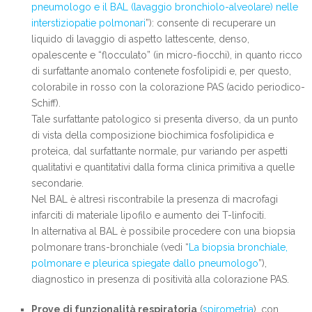
pneumologo e il BAL (lavaggio bronchiolo-alveolare) nelle
interstiziopatie polmonari
”): consente di recuperare un
liquido di lavaggio di aspetto lattescente, denso,
opalescente e “flocculato” (in micro-fiocchi), in quanto ricco
di surfattante anomalo contenete fosfolipidi e, per questo,
colorabile in rosso con la colorazione PAS (acido periodico-
Schiff).
Tale surfattante patologico si presenta diverso, da un punto
di vista della composizione biochimica fosfolipidica e
proteica, dal surfattante normale, pur variando per aspetti
qualitativi e quantitativi dalla forma clinica primitiva a quelle
secondarie.
Nel BAL è altresì riscontrabile la presenza di macrofagi
infarciti di materiale lipofilo e aumento dei T-linfociti.
In alternativa al BAL è possibile procedere con una biopsia
polmonare trans-bronchiale (vedi “
La biopsia bronchiale,
polmonare e pleurica spiegate dallo pneumologo
”),
diagnostico in presenza di positività alla colorazione PAS.
Prove di funzionalità respiratoria
(
spirometria
), con