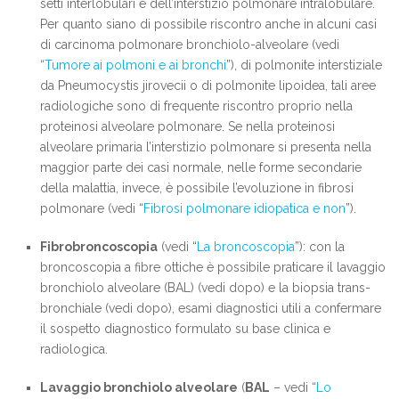
setti interlobulari e dell’interstizio polmonare intralobulare.
Per quanto siano di possibile riscontro anche in alcuni casi
di carcinoma polmonare bronchiolo-alveolare (vedi
“
Tumore ai polmoni e ai bronchi
”), di polmonite interstiziale
da Pneumocystis jirovecii o di polmonite lipoidea, tali aree
radiologiche sono di frequente riscontro proprio nella
proteinosi alveolare polmonare. Se nella proteinosi
alveolare primaria l’interstizio polmonare si presenta nella
maggior parte dei casi normale, nelle forme secondarie
della malattia, invece, è possibile l’evoluzione in fibrosi
polmonare (vedi “
Fibrosi polmonare idiopatica e non
”).
Fibrobroncoscopia
(vedi “
La broncoscopia
”): con la
broncoscopia a fibre ottiche è possibile praticare il lavaggio
bronchiolo alveolare (BAL) (vedi dopo) e la biopsia trans-
bronchiale (vedi dopo), esami diagnostici utili a confermare
il sospetto diagnostico formulato su base clinica e
radiologica.
Lavaggio bronchiolo alveolare
(
BAL
– vedi “
Lo