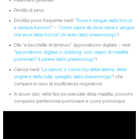
Malessere generale
Perdita di peso
Emottisi poco frequente (vedi “
Tosse e sangue dalla bocca:
è sempre tumore?
” – “
Come capire da dove viene il sangue
che esce dalla bocca? Un aiuto dallo pneumologo
”)
Dita “a bacchetta di tamburo” (ippocratismo digitale – vedi
“
Ippocratismo digitale o clubbing: solo segno di malattie
polmonari? Il parere dello pneumologo
”)
Cianosi (vedi “
La cianosi: il colore blu delle labbra, delle
unghie e della cute, spiegato dallo pneumologo
”) che
compare in caso di insufficienza respiratoria.
In alcuni casi, nelle fasi più avanzate della malattia, possono
comparire ipertensione polmonare e cuore polmonare.