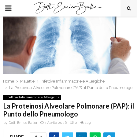
PRIMARY
MENU
Home
Malattie
Infettive Infiammatorie e Allergiche
La Proteinosi Alveolare Polmonare (PAP): il Punto dello Pneumologo
Infettive Infiammatorie e Allergiche
La Proteinosi Alveolare Polmonare (PAP): il
Punto dello Pneumologo
by
Dott. Enrico Ballor
7 Aprile 2026
0
129
SHARE