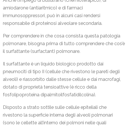
Anche l’impiego di busulfano (chemioterapico), di
amiodarone (antiaritmico) e di farmaci
immunosoppressori, può in alcuni casi rendersi
responsabile di proteinosi alveolare secondaria.
Per comprendere in che cosa consista questa patologia
polmonare, bisogna prima di tutto comprendere che cos’è
il surfattante (surfactant) polmonare.
Il surfattante è un liquido biologico prodotto dai
pneumociti di tipo II (cellule che rivestono le pareti degli
alveoli) e riassorbito dalle stesse cellule e dai macrofagi,
dotato di proprietà tensioattive (è ricco della
fosfolipoproteina dipalmitoilfosfatidilcolina).
Disposto a strato sottile sulle cellule epiteliali che
rivestono la superficie interna degli alveoli polmonari
(sono le cellette all’interno dei polmoni nelle quali