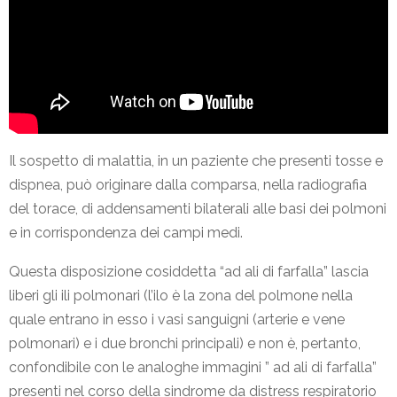
Il sospetto di malattia, in un paziente che presenti tosse e
dispnea, può originare dalla comparsa, nella radiografia
del torace, di addensamenti bilaterali alle basi dei polmoni
e in corrispondenza dei campi medi.
Questa disposizione cosiddetta “ad ali di farfalla” lascia
liberi gli ili polmonari (l’ilo è la zona del polmone nella
quale entrano in esso i vasi sanguigni (arterie e vene
polmonari) e i due bronchi principali) e non è, pertanto,
confondibile con le analoghe immagini ” ad ali di farfalla”
presenti nel corso della sindrome da distress respiratorio