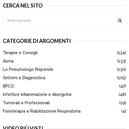
CERCA NEL SITO
S
e
a
S
r
CATEGORIE DI ARGOMENTI
c
E
h
Terapie e Consigli
(134)
f
A
o
Asma
(133)
r
R
Lo Pneumologo Risponde
(130)
:
Sintomi e Diagnostica
(105)
C
BPCO
(47)
H
Infettive Infiammatorie e Allergiche
(46)
Tumorali e Professionali
(19)
Fisioterapia e Riabilitazione Respiratoria
(4)
VIDEO PIÙ VISTI