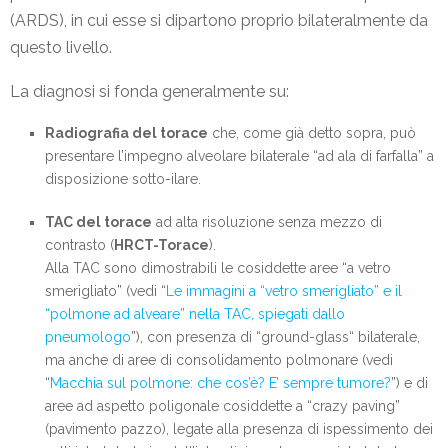
(ARDS), in cui esse si dipartono proprio bilateralmente da
questo livello.
La diagnosi si fonda generalmente su:
Radiografia del torace
che, come già detto sopra, può
presentare l’impegno alveolare bilaterale “ad ala di farfalla” a
disposizione sotto-ilare.
TAC del torace
ad alta risoluzione senza mezzo di
contrasto (
HRCT-Torace
).
Alla TAC sono dimostrabili le cosiddette aree “a vetro
smerigliato” (vedi “
Le immagini a “vetro smerigliato” e il
“polmone ad alveare” nella TAC, spiegati dallo
pneumologo
”), con presenza di “ground-glass“ bilaterale,
ma anche di aree di consolidamento polmonare (vedi
“
Macchia sul polmone: che cos’è? E’ sempre tumore?
”) e di
aree ad aspetto poligonale cosiddette a “crazy paving”
(pavimento pazzo), legate alla presenza di ispessimento dei