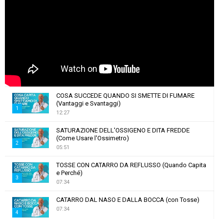
COSA SUCCEDE QUANDO SI SMETTE DI FUMARE
(Vantaggi e Svantaggi)
1
12:27
T
SATURAZIONE DELL'OSSIGENO E DITA FREDDE
h
(Come Usare l'Ossimetro)
u
2
05:51
m
T
b
TOSSE CON CATARRO DA REFLUSSO (Quando Capita
h
e Perché)
n
u
3
07:34
a
m
T
i
b
CATARRO DAL NASO E DALLA BOCCA (con Tosse)
h
l
n
07:34
u
4
y
a