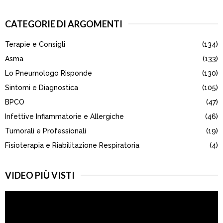
a
S
r
CATEGORIE DI ARGOMENTI
c
E
h
Terapie e Consigli
(134)
f
A
o
Asma
(133)
r
R
Lo Pneumologo Risponde
(130)
:
Sintomi e Diagnostica
(105)
C
BPCO
(47)
H
Infettive Infiammatorie e Allergiche
(46)
Tumorali e Professionali
(19)
Fisioterapia e Riabilitazione Respiratoria
(4)
VIDEO PIÙ VISTI