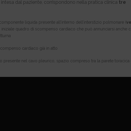
f intesa dal paziente, corrispondono nella pratica clinica
tre
omponente liquida presente all’interno dell’interstizio polmonare (
ve
 un iniziale quadro di scompenso cardiaco che può annunciarsi anche 
tturna
 scompenso cardiaco già in atto
do presente nel cavo pleurico, spazio compreso tra la parete toracica e