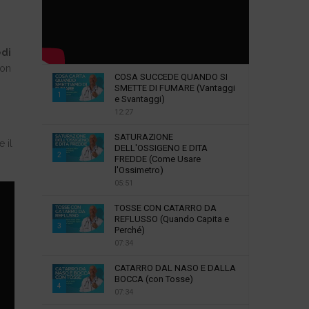
di
con
COSA SUCCEDE QUANDO SI
SMETTE DI FUMARE (Vantaggi
1
e Svantaggi)
12:27
T
h
SATURAZIONE
u
 il
DELL'OSSIGENO E DITA
2
m
FREDDE (Come Usare
l'Ossimetro)
b
T
05:51
n
h
a
u
TOSSE CON CATARRO DA
i
m
REFLUSSO (Quando Capita e
3
l
Perché)
b
07:34
y
T
n
o
h
a
CATARRO DAL NASO E DALLA
u
u
i
BOCCA (con Tosse)
4
t
m
l
07:34
u
b
y
T