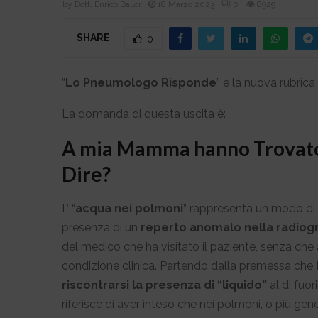
by
Dott. Enrico Ballor
18 Marzo 2023
0
8929
SHARE
0
“
Lo Pneumologo Risponde
” è la nuova rubrica 
La domanda di questa uscita è:
A mia Mamma hanno Trovato 
Dire?
L’ “
acqua nei polmoni
” rappresenta un modo di
presenza di un
reperto anomalo nella radiogr
del medico che ha visitato il paziente, senza che 
condizione clinica.
Partendo dalla premessa che
riscontrarsi la presenza di “liquido”
al di fuor
riferisce di aver inteso che nei polmoni, o più ge