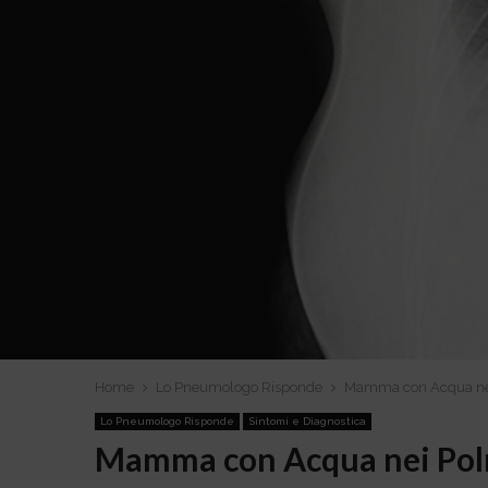
Home
Lo Pneumologo Risponde
Mamma con Acqua nei 
Lo Pneumologo Risponde
Sintomi e Diagnostica
Mamma con Acqua nei Polm