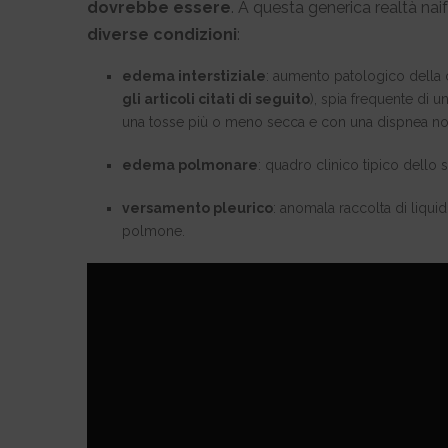
dovrebbe essere
. A questa generica realtà nai
diverse condizioni
:
edema interstiziale
: aumento patologico della c
gli articoli citati di seguito
), spia frequente di
una tosse più o meno secca e con una dispnea no
edema polmonare
: quadro clinico tipico dello
versamento pleurico
: anomala raccolta di liqui
polmone.