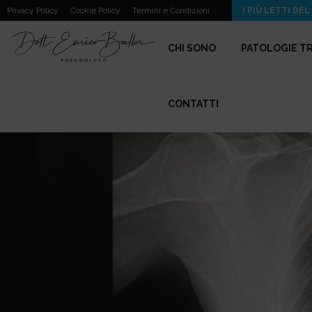
Respirato Polverino da Lastra Eternit. Corro Rischi?
Privacy Policy
Cookie Policy
Termini e Condizioni
I PIÙ LETTI DEL
CHI SONO
PATOLOGIE T
CONTATTI