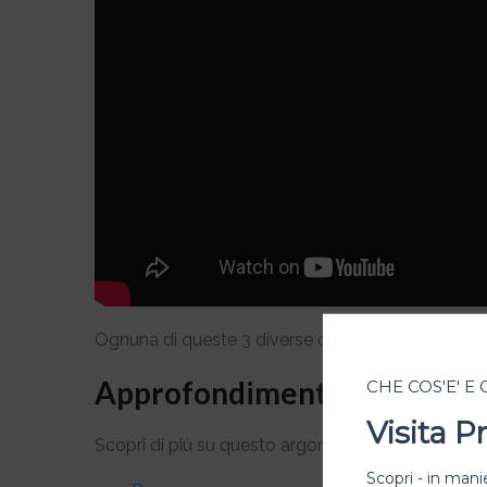
Ognuna di queste 3 diverse condizioni può ricono
Approfondimenti
CHE COS'E' E
Visita 
Scopri di più su questo argomento leggendo anc
Scopri - in manie