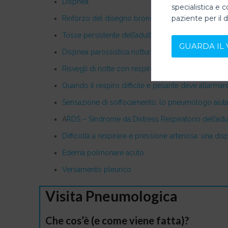
Dispnea
specialistica e c
paziente per il 
Rinforzo del disegno bronchiale nella radiografia
Tosse persistente dell’adulto e del bambino
GUARDA IL 
Dispnea parossistica notturna
Risvegli di notte con respiro che manca: le possi
Quando il respiro difficile e pesante deve allarma
Sensazione di soffocamento: lo pneumologo aiuta 
A
RDS – Sindrome da Distress Respiratorio dell’ad
Difficoltà a respirare e pressione arteriosa: una 
Edema polmonare acuto
Versamento pleurico
Visita Pneumologica
Che cos’è (e come viene fatta)?