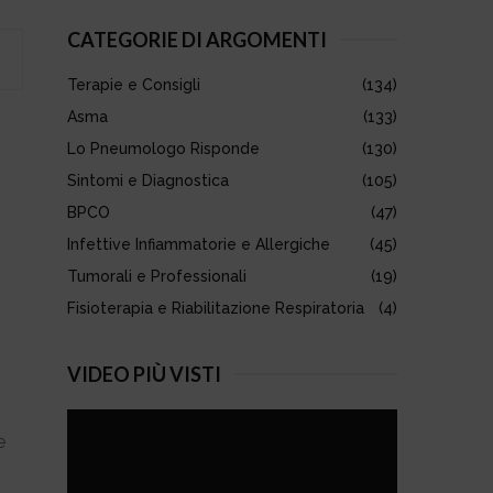
S
r
CATEGORIE DI ARGOMENTI
c
E
h
Terapie e Consigli
(134)
f
A
o
Asma
(133)
r
R
Lo Pneumologo Risponde
(130)
:
Sintomi e Diagnostica
(105)
C
BPCO
(47)
H
Infettive Infiammatorie e Allergiche
(45)
Tumorali e Professionali
(19)
Fisioterapia e Riabilitazione Respiratoria
(4)
VIDEO PIÙ VISTI
e