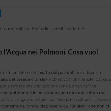
di questo sito dedicata alle curiosità dei lettori.
l’Acqua nei Polmoni. Cosa vuol
 dire frequentemente
usato dai pazienti
per indicare la
afia del torace
o un rilievo obiettivo “non normale” da parte
a tale espressione corrisponda un’unica e ben definita
in un polmone e in un torace sano non dovrebbe mai
i dai vasi sanguigni, proprio con “acqua nei polmoni” il pazient
nericamente nel torace, sia presente del
“liquido” che non ci