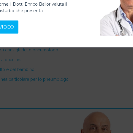
ome il Dott. Enrico Ballor valuta il
disturbo che presenta.
 del torace: lo pneumologo fa chiarezza
VIDEO
bili cause spiegate dallo pneumologo
re: i consigli dello pneumologo
a orientarsi
ulto e del bambino
dispnea particolare per lo pneumologo