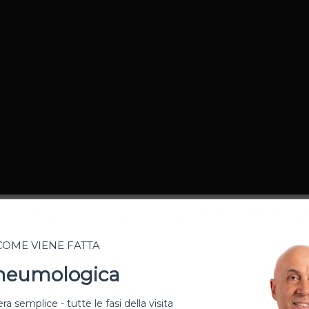
scere diverse cause e pertanto diverse strategie di trattamen
 COME VIENE FATTA
Pneumologica
he:
ra semplice - tutte le fasi della visita