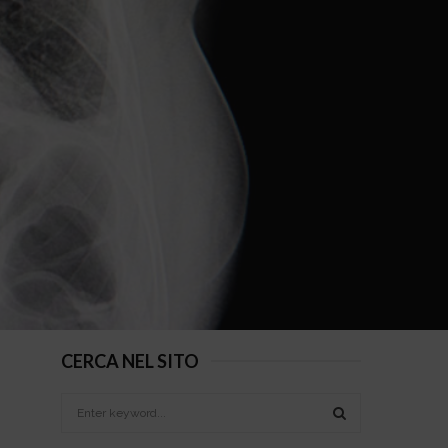
CERCA NEL SITO
S
e
a