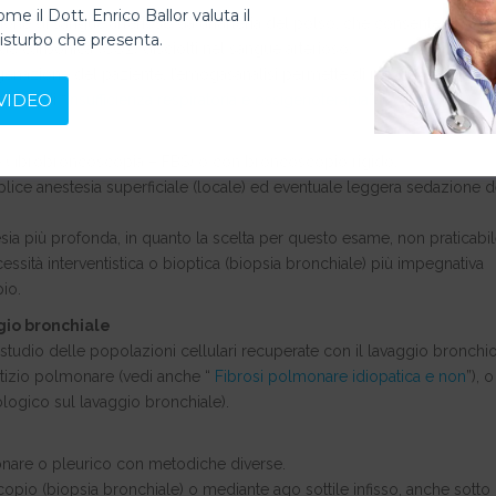
ome il Dott. Enrico Ballor valuta il
ione di sangue arterioso da un’arteria del polso, che consente di
disturbo che presenta.
ide carbonica (CO2) disciolti nel sangue arterioso.
sigenazione del paziente, l’emogasanalisi permette di misurare anche la
VIDEO
ta (vedi “
Insufficienza respiratoria e ossigenoterapia
”).
iche (fibrobroncoscopia – FBS) o con broncoscopio rigido.
lice anestesia superficiale (locale) ed eventuale leggera sedazione d
sia più profonda, in quanto la scelta per questo esame, non praticabi
sità interventistica o bioptica (biopsia bronchiale) più impegnativa
pio.
gio bronchiale
o studio delle popolazioni cellulari recuperate con il lavaggio bronchi
rstizio polmonare (vedi anche “
Fibrosi polmonare idiopatica e non
”), o
logico sul lavaggio bronchiale).
onare o pleurico con metodiche diverse.
copio (biopsia bronchiale) o mediante ago sottile infisso, anche sotto