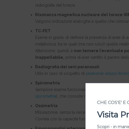
radiografia del torace.
Risonanza magnetica nucleare del torace (R
Valgono indicazioni analoghe a quelle che clinicam
TC-PET
Esame in grado di definire la presenza di aree di 
metabolica, tra le quali (ma non solo!) quelle relat
Attenzione, quindi, a
non temere l’eventuale po
inappellabile,
prima di aver sentito il parere de
Radiografia dei seni paranasali
Utile in caso di sospetto di
sindrome sinuso-bronc
Spirometria
Semplice esame funzionale respiratorio, indolore, n
spirometria
), che consiste nella misurazione di par
CHE COS'E' E
Ossimetria
Visita 
Misurazione, senza la necessità di dover prelevare
Correla con la capacità funzionale dei polmoni di g
Scopri - in manie
Emogasanalisi arteriosa