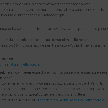
e trans-bronchiale), o ancora attraverso toracoscopia (vedi
finire la natura di lesioni polmonari, bronchiali o pleuriche individuate
a in corso di broncoscopia o toracoscopia.
 delle cellule e dei tessuti prelevati da lesioni polmonari e pleur
 individuare proteine presenti nel corso di malattie respiratorie rare,
roteina S-100 citoplasmatica e per il marcatore CD1a di membrana nel
pleurico:
oma maligno della pleura
”
bile su campioni espettorati con la tosse o su essudati e secr
e, ecc.)
ei terreni di crescita (terreni di coltura delle piastre di Petri), la
i quali praticare il successivo antibiogramma, cioè il test relativo alla
idere proprio quello specifico germe cresciuto in coltura.
 antibiotica in corso di
bronchiti
e
polmoniti
,
ascesso polmonare
e, p