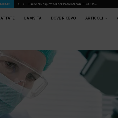
Esercizi Respiratori per Pazienti con BPCO: la…
 MESE:
RATTATE
LA VISITA
DOVE RICEVO
ARTICOLI