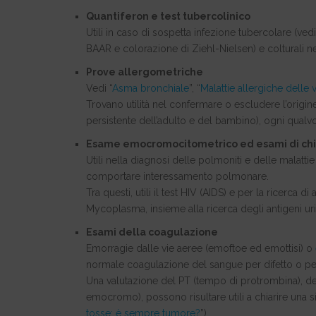
Quantiferon e test tubercolinico
Utili in caso di sospetta infezione tubercolare (vedi
BAAR e colorazione di Ziehl-Nielsen) e colturali n
Prove allergometriche
Vedi “
Asma bronchiale
”, “
Malattie allergiche delle 
Trovano utilità nel confermare o escludere l’origine
persistente dell’adulto e del bambino), ogni qualvol
Esame emocromocitometrico ed esami di chimi
Utili nella diagnosi delle polmoniti e delle malatt
comportare interessamento polmonare.
Tra questi, utili il test HIV (AIDS) e per la ricerca d
Mycoplasma, insieme alla ricerca degli antigeni u
Esami della coagulazione
Emorragie dalle vie aeree (emoftoe ed emottisi) o
normale coagulazione del sangue per difetto o per 
Una valutazione del PT (tempo di protrombina), del
emocromo), possono risultare utili a chiarire una s
tosse: è sempre tumore?
”).