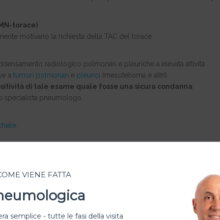
MN-torace)
ente motivano la richiesta della TAC del torace.
addensamento radiologico polmonari e pleuriche a elevata attività
ive a
tumori polmonari
e
pleurici
(mesotelioma e altri).
sitività di tale esame quale fosse una sicura condanna
llo specialista pneumologo.
hiale
.
on invasivo e soprattutto non rischioso per il paziente (vedi
ametri relativi ai volumi polmonari e al flusso aereo bronchiale.
 COME VIENE FATTA
Pneumologica
 il sangue, della quantità di emoglobina saturata con ossigeno.
arantire l’ossigenazione dell’organismo (vedi l’articolo “
Ossimetria
”).
ra semplice - tutte le fasi della visita