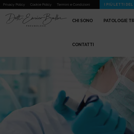
Disventilazione Parenchimale, Strie Fibrotiche e Peribronchite nella…
Privacy Policy
Cookie Policy
Termini e Condizioni
I PIÙ LETTI DEL
CHI SONO
PATOLOGIE T
CONTATTI