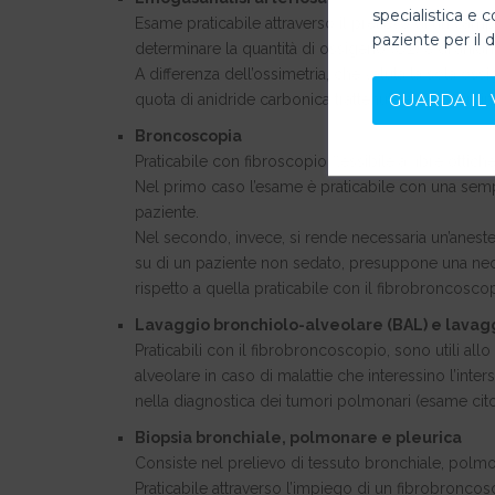
specialistica e c
Esame praticabile attraverso il prelievo di un camp
paziente per il 
determinare la quantità di ossigeno (O2) e di anidr
A differenza dell’ossimetria, che valuta la sola os
GUARDA IL 
quota di anidride carbonica trattenuta e non elimina
Broncoscopia
Praticabile con fibroscopio flessibile a fibre ott
Nel primo caso l’esame è praticabile con una semp
paziente.
Nel secondo, invece, si rende necessaria un’aneste
su di un paziente non sedato, presuppone una neces
rispetto a quella praticabile con il fibrobroncosco
Lavaggio bronchiolo-alveolare (BAL) e lavag
Praticabili con il fibrobroncoscopio, sono utili all
alveolare in caso di malattie che interessino l’inte
nella diagnostica dei tumori polmonari (esame cito
Biopsia bronchiale, polmonare e pleurica
Consiste nel prelievo di tessuto bronchiale, polm
Praticabile attraverso l’impiego di un fibrobroncos