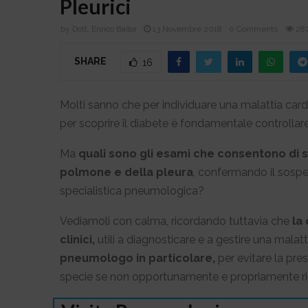
Pleurici
by
Dott. Enrico Ballor
13 Novembre 2018
0 Comments
28
SHARE
16
Molti sanno che per individuare una malattia car
per scoprire il diabete è fondamentale controllare
Ma
quali sono gli esami che consentono di s
polmone e della pleura
, confermando il sospe
specialistica pneumologica?
Vediamoli con calma, ricordando tuttavia che
la
clinici,
utili a diagnosticare e a gestire una malatt
pneumologo in particolare,
per evitare la pres
specie se non opportunamente e propriamente ric