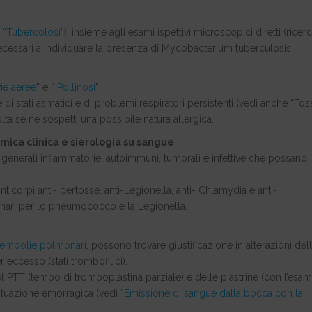
 “
Tubercolosi
”), insieme agli esami ispettivi microscopici diretti (ricer
ecessari a individuare la presenza di Mycobacterium tuberculosis.
vie aeree
” e “
Pollinosi
”
 di stati asmatici e di problemi respiratori persistenti (vedi anche “Tos
ta se ne sospetti una possibile natura allergica.
ca clinica e sierologia su sangue
ie generali infiammatorie, autoimmuni, tumorali e infettive che possano
i anticorpi anti- pertosse, anti-Legionella, anti- Chlamydia e anti-
rinari per lo pneumococco e la Legionella.
embolie polmonari
, possono trovare giustificazione in alterazioni del
eccesso (stati trombofilici).
 PTT (tempo di tromboplastina parziale) e delle piastrine (con l’esa
ituazione emorragica (vedi “
Emissione di sangue dalla bocca con la