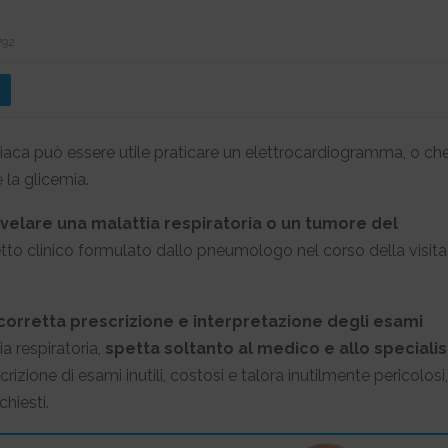
792
diaca può essere utile praticare un elettrocardiogramma, o ch
 la glicemia.
velare una malattia respiratoria o un tumore del
tto clinico formulato dallo pneumologo nel corso della visita
 corretta prescrizione e interpretazione degli esami
ia respiratoria,
spetta soltanto al medico e allo specialis
crizione di esami inutili, costosi e talora inutilmente pericolosi,
hiesti.