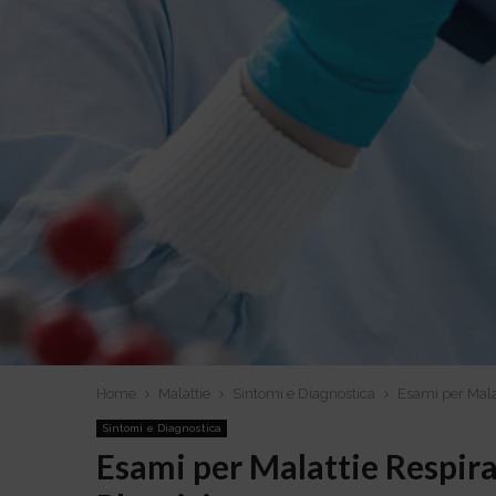
Home
Malattie
Sintomi e Diagnostica
Esami per Mala
Sintomi e Diagnostica
Esami per Malattie Respir