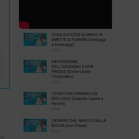
COSA SUCCEDE QUANDO SI
SMETTE DI FUMARE (Vantaggi
1
e Svantaggi)
12:27
T
h
SATURAZIONE
u
DELL'OSSIGENO E DITA
2
m
FREDDE (Come Usare
l'Ossimetro)
b
T
05:51
n
h
a
u
TOSSE CON CATARRO DA
i
m
REFLUSSO (Quando Capita e
3
l
Perché)
b
07:34
y
T
n
o
h
a
CATARRO DAL NASO E DALLA
u
u
i
BOCCA (con Tosse)
4
t
m
l
07:34
u
b
y
T
ice