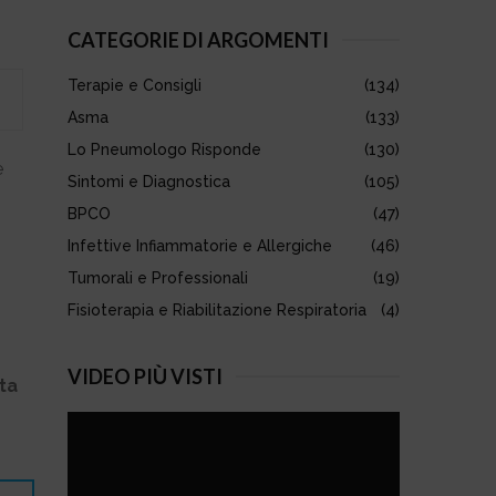
S
r
CATEGORIE DI ARGOMENTI
c
E
h
Terapie e Consigli
(134)
f
A
o
Asma
(133)
r
R
Lo Pneumologo Risponde
(130)
:
e
Sintomi e Diagnostica
(105)
C
BPCO
(47)
H
Infettive Infiammatorie e Allergiche
(46)
Tumorali e Professionali
(19)
Fisioterapia e Riabilitazione Respiratoria
(4)
VIDEO PIÙ VISTI
ta