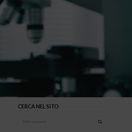
CERCA NEL SITO
S
e
a