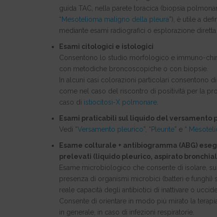
guida TAC, nella parete toracica (biopsia polmonar
“
Mesotelioma maligno della pleura
”), è utile a de
mediante esami radiografici o esplorazione dirett
Esami citologici e istologici
Consentono lo studio morfologico e immuno-chimico
con metodiche broncoscopiche o con biopsie.
In alcuni casi colorazioni particolari consentono di
come nel caso del riscontro di positività per la p
caso di
istiocitosi-X polmonare
.
Esami praticabili sul liquido del versamento 
Vedi “
Versamento pleurico
”, “
Pleurite
” e “
Mesoteli
Esame colturale + antibiogramma (ABG) esegui
prelevati (liquido pleurico, aspirato bronchial
Esame microbiologico che consente di isolare, su idon
presenza di organismi microbici (batteri e funghi) su
reale capacità degli antibiotici di inattivare o ucc
Consente di orientare in modo più mirato la terapia
in generale, in caso di infezioni respiratorie.