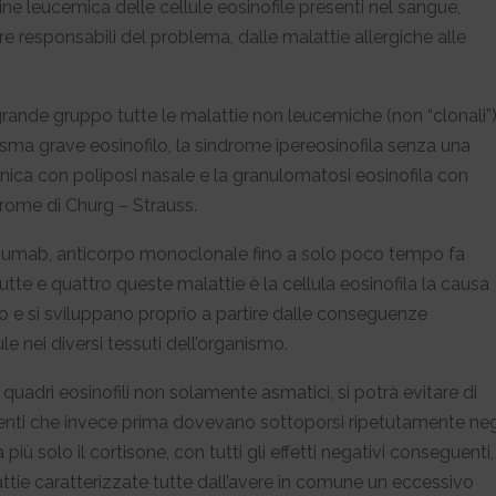
ine leucemica delle cellule eosinofile presenti nel sangue,
e responsabili del problema, dalle malattie allergiche alle
grande gruppo tutte le malattie non leucemiche (non “clonali”
’asma grave eosinofilo, la sindrome ipereosinofila senza una
nica con poliposi nasale e la granulomatosi eosinofila con
ndrome di Churg – Strauss.
izumab, anticorpo monoclonale fino a solo poco tempo fa
utte e quattro queste malattie è la cellula eosinofila la causa
o e si sviluppano proprio a partire dalle conseguenze
e nei diversi tessuti dell’organismo.
uadri eosinofili non solamente asmatici, si potrà evitare di
azienti che invece prima dovevano sottoporsi ripetutamente neg
iù solo il cortisone, con tutti gli effetti negativi conseguenti,
attie caratterizzate tutte dall’avere in comune un eccessivo