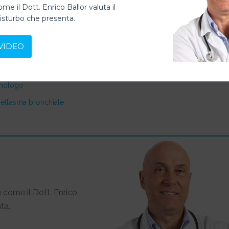
zumab anti IL-5
ome il Dott. Enrico Ballor valuta il
disturbo che presenta.
enralizumab
 di pneumologi a Torino
VIDEO
enralizumab per asma grave eosinofilo?
eumologo
 dell’asma bronchiale
 come il Dott. Enrico
ta.