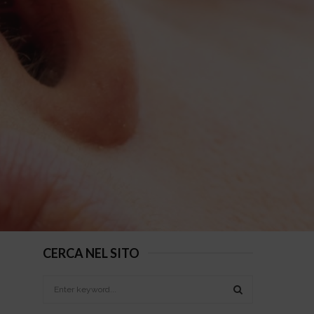
CERCA NEL SITO
S
e
a