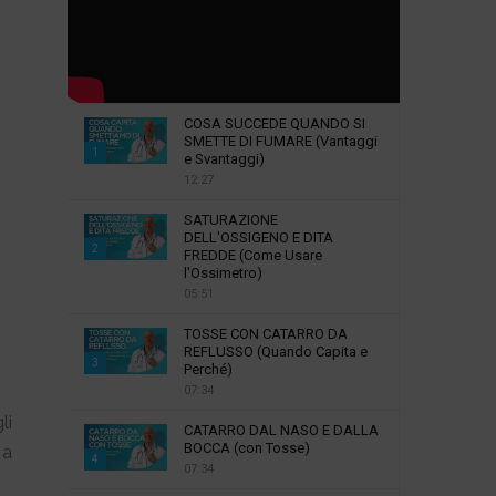
)
COSA SUCCEDE QUANDO SI
SMETTE DI FUMARE (Vantaggi
1
e Svantaggi)
12:27
T
h
SATURAZIONE
u
DELL'OSSIGENO E DITA
2
m
FREDDE (Come Usare
l'Ossimetro)
b
T
05:51
n
h
a
u
TOSSE CON CATARRO DA
i
m
REFLUSSO (Quando Capita e
3
l
Perché)
b
07:34
y
T
n
o
h
a
li
CATARRO DAL NASO E DALLA
u
u
i
BOCCA (con Tosse)
 a
4
t
m
l
07:34
u
b
y
T