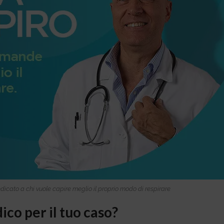
edicato a chi vuole capire meglio il proprio modo di respirare
co per il tuo caso?