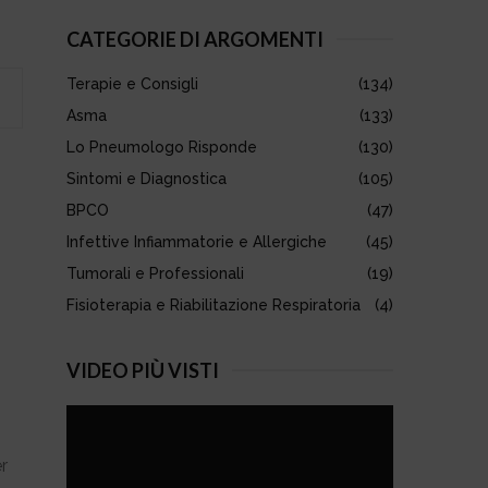
S
r
CATEGORIE DI ARGOMENTI
c
E
h
Terapie e Consigli
(134)
f
A
o
Asma
(133)
r
R
Lo Pneumologo Risponde
(130)
:
Sintomi e Diagnostica
(105)
C
BPCO
(47)
H
Infettive Infiammatorie e Allergiche
(45)
Tumorali e Professionali
(19)
Fisioterapia e Riabilitazione Respiratoria
(4)
VIDEO PIÙ VISTI
r