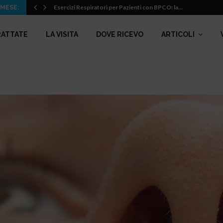
Esercizi Respiratori per Pazienti con BPCO: la…
 MESE:
RATTATE
LA VISITA
DOVE RICEVO
ARTICOLI