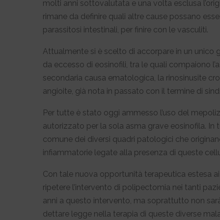
molti anni sottovalutata e una volta esclusa l’orig
rimane da definire quali altre cause possano esser
parassitosi intestinali, per finire con le vasculiti.
Attualmente si è scelto di accorpare in un unico 
da eccesso di eosinofili, tra le quali compaiono l
secondaria causa ematologica, la rinosinusite cro
angioite, già nota in passato con il termine di si
Per tutte è stato oggi ammesso l’uso del mepol
autorizzato per la sola asma grave eosinofila. In t
comune dei diversi quadri patologici che originan
infiammatorie legate alla presenza di queste cellul
Con tale nuova opportunità terapeutica estesa ai q
ripetere l’intervento di polipectomia nei tanti p
anni a questo intervento, ma soprattutto non sarà p
dettare legge nella terapia di queste diverse mal