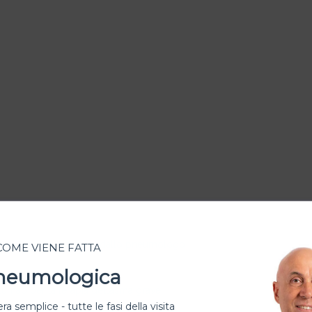
 proposte terapeutiche dallo pneumologo
 COME VIENE FATTA
Pneumologica
umab per la terapia dell’asma grave
ra semplice - tutte le fasi della visita