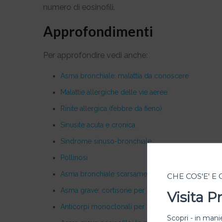
numero di eosinofili.
Approfondimenti
Per approfondire vedi anche:
Asma bronchiale: malattia da conoscere
Malattie allergiche delle vie aeree
Rinite allergica (febbre da fieno)
Sinusite acuta e cronica
Sindrome sinuso-bronchiale
Pollinosi
Asma bronchiale scarsamente controllato: nuove
CHE COS'E' E
Asma grave: cortisone per sempre?
Visita 
Anticorpi monoclonali per lo pneumologo: omaliz
Scopri - in manie