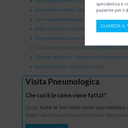
Asma grave eosinofilo: lo pneumologo e il mepoli
specialistica e c
paziente per il 
Asma grave eosinofilo: la terapia biologica con b
Come curare l’asma grave: meeting internazionale
GUARDA IL 
Miglior farmaco tra mepolizumab, reslizumab e b
Asma moderato-severo: Quali Farmaci?
Crisi d’asma e rischio morte: i consigli dello pn
I “fenotipi dell’asma”: i diversi modi di presentarsi
Asma Bronchiale: cause, sintomi, cura
Visita Pneumologica
Che cos’è (e come viene fatta)?
Scopri
tutte le fasi della visita specialistica
e
Ballor valuta il paziente per il disturbo che presen