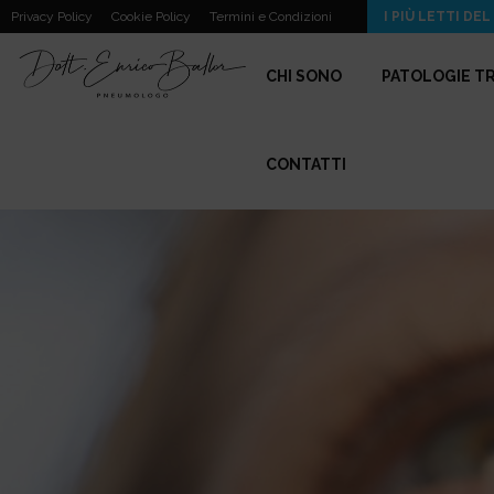
L’Ossigenoterapia Domiciliare Spiegata dallo Pneumologo
Privacy Policy
Cookie Policy
Termini e Condizioni
I PIÙ LETTI DEL
CHI SONO
PATOLOGIE T
CONTATTI