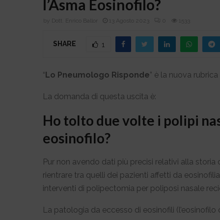
l’Asma Eosinofilo?
by
Dott. Enrico Ballor
13 Agosto 2023
0
1533
SHARE
1
“
Lo Pneumologo Risponde
” è la nuova rubrica 
La domanda di questa uscita è:
Ho tolto due volte i polipi na
eosinofilo?
Pur non avendo dati più precisi relativi alla stori
rientrare tra quelli dei pazienti affetti da eosinof
interventi di polipectomia per poliposi nasale reci
La patologia da eccesso di eosinofili (l’eosinofilo