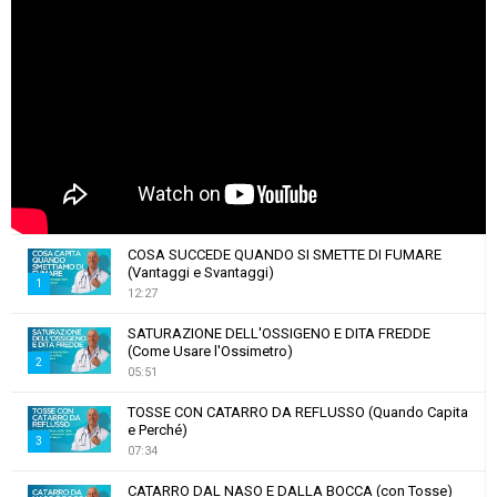
COSA SUCCEDE QUANDO SI SMETTE DI FUMARE
(Vantaggi e Svantaggi)
1
12:27
T
SATURAZIONE DELL'OSSIGENO E DITA FREDDE
h
(Come Usare l'Ossimetro)
u
2
05:51
m
T
b
TOSSE CON CATARRO DA REFLUSSO (Quando Capita
h
e Perché)
n
u
3
07:34
a
m
T
i
b
CATARRO DAL NASO E DALLA BOCCA (con Tosse)
h