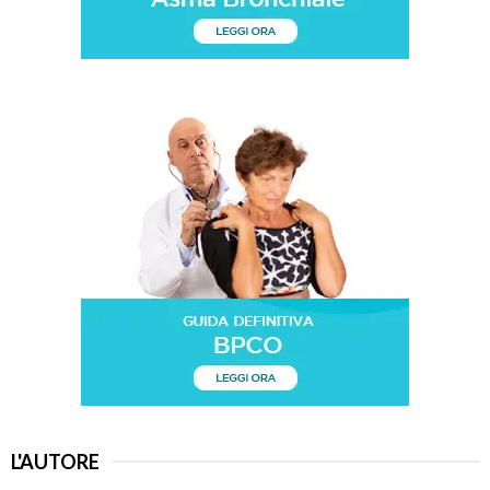
u
b
e
L'AUTORE