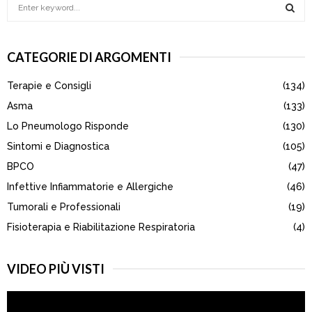
S
e
a
S
r
CATEGORIE DI ARGOMENTI
c
E
h
Terapie e Consigli
(134)
f
A
o
Asma
(133)
r
R
Lo Pneumologo Risponde
(130)
:
Sintomi e Diagnostica
(105)
C
BPCO
(47)
H
Infettive Infiammatorie e Allergiche
(46)
Tumorali e Professionali
(19)
Fisioterapia e Riabilitazione Respiratoria
(4)
VIDEO PIÙ VISTI